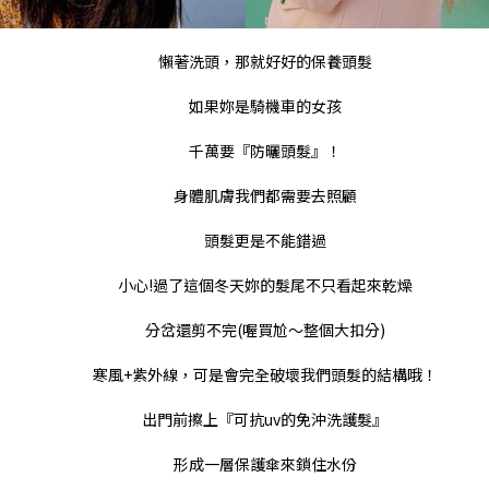
懶著洗頭，那就好好的保養頭髮
如果妳是騎機車的女孩
千萬要『防曬頭髮』！
身體肌膚我們都需要去照顧
頭髮更是不能錯過
小心
!
過了這個冬天妳的髮尾不只看起來乾燥
分岔還剪不完
(
喔買尬～整個大扣分
)
寒風
+
紫外線，可是會完全破壞我們頭髮的結構哦！
出門前擦上
『可抗uv
的免沖洗護髮』
形成一層保護傘來鎖住水份