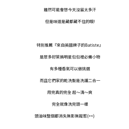
雖然可能會想今天沒留太多汗
但是味道是藏都藏不住的哦!
特別推薦
『
來自英國
牌子
的
Batiste
』
是眾多好萊鎢明星包包裡必備小物
有多種香氣可以做挑選
而且它們家的乾洗髮是洗護二合一
用完真的完全 超～清～爽
完全就像洗完頭一樣
頭油味整個都消失無影無蹤惹
(><)