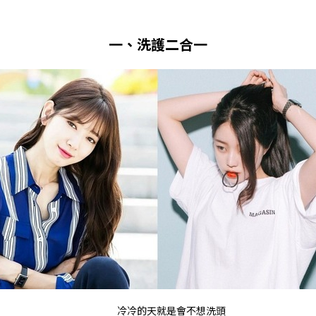
一、洗護二合一
冷冷的天就是會不想洗頭