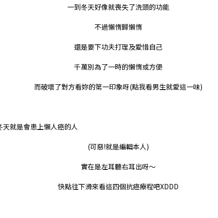
一到冬天好像就喪失了洗頭的功能
不過懶惰歸懶惰
還是要下功夫打理及愛惜自己
千萬別為了一時的懶惰或方便
而破壞了對方看妳的第一印象呀(點我看
男生就愛這一味
)
冬天就是會患上懶人癌的人
(
可惡
!
就是編輯本人
)
實在是左耳聽右耳出呀～
快點往下滑來看
這四個抗癌療程吧
XDDD