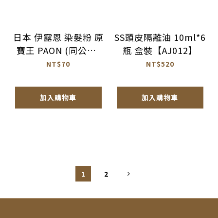
日本 伊露恩 染髮粉 原
SS頭皮隔離油 10ml*6
寶王 PAON (同公司)
瓶 盒裝【AJ012】
日本原裝【一小盒6g
NT$70
NT$520
裝】【0411031】
加入購物車
加入購物車
1
2