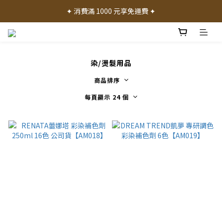
✦ 加入會員就送 50 元購物禮金 ✦
✦ 消費滿 1000 元享免運費 ✦
✦ 產品體驗歡迎諮詢門市 ✦
✦ 加入會員就送 50 元購物禮金 ✦
染/燙髮用品
商品排序
每頁顯示 24 個