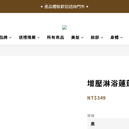
✦ 加入會員就送 50 元購物禮金 ✦
✦ 產品體驗歡迎諮詢門市 ✦
✦ 加入會員就送 50 元購物禮金 ✦
品牌
送禮推薦
所有商品
美髮
臉部
身體
增壓淋浴蓮蓬
NT$349
規格