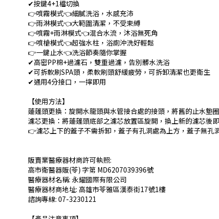
✔
按鍵
4+1
檔切換
👉
噴霧模式
👈
細膩洗浴，水感充沛
👉
雨淋模式
👈
大範圍清潔，不受束縛
👉
噴霧
+
雨淋模式
👈
混合水流，沐浴無死角
👉
噴槍模式
👈
超強水柱，浴廁沖洗好輕鬆
👉
一鍵止水
👈
洗浴節奏隨你掌握
✔
高密
PP
棉
+
過濾石，雙重過濾，告別髒水洗浴
✔
可拆軟刷
SPA
頭，柔軟刷頭舒緩疲勞，可拆卸清潔也更衛生
✔
通用
4
分接口，一擰即用
【使用方法】
蓮蓬頭更換：旋開水龍頭與水管接合處的接頭，將舊的止水墊
濾芯更換：將蓮蓬頭底部之濾芯放置區旋開，換上新的濾芯後
👉
濾芯上下的蓋子不需拆卸，蓋子有孔洞處為上方，蓋子無孔
販賣業醫療器材商許可執照:
高市衛醫器販(苓) 字第 MD6207039396號
醫療器材名稱: 永耀國際有限公司
醫療器材商地址: 高雄市苓雅區漢泰街17號1樓
諮詢專線: 07-3230121
【產品注意事項】