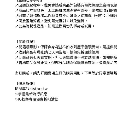
📍因運送過程中，難免會造成商品外包裝有輕微擠壓之盒損現
📍商品尺寸與顏色，因工廠批次生產會有誤差，請依照收到的
📍因商品製造與出品過程會有不可避免之初期傷（例如：小細
📍請放置陰涼處，避免陽光直射，以免變質。
📍此為消耗性產品，如需退換請勿先拆封或試用。
【關於訂單】
📍開箱請錄影，保障自身權益⚠️如收到產品發現異常，請提供
📍收到商品有瑕疵請七天內告知，請勿先拆開始使用
📍此商品有七天鑑賞期，但七天鑑賞期不等於試用期，如需退
📍賣場商品保證正貨，但部分品牌為保護供應來源，會將產品
⚠️訂購前，請先詳閱賣場主頁的購買規則，下單等於同意賣場規
【優惠好康】
IG搜尋🔍dtstore.tw
✨掌握最新流行訊息
✨IG粉絲專屬優惠折扣活動