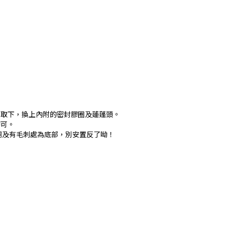
圈取下，換上內附的密封膠圈及蓮蓬頭。
即可。
洞及有毛刺處為底部，別安置反了呦！