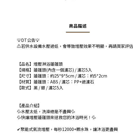
商品描述
💡DT
公告
💡
⚠️
若供水設備水壓過低，會導致增壓效果不明顯，再請買家評
【品名】
增壓淋浴蓮蓬頭
【規格】
蓮蓬頭
(
內含一個濾芯
) /
濾芯
5
入
【尺寸】
蓮蓬頭：約
25*9*5cm /
濾芯：約
5*2cm
【材質】
蓮蓬頭：
ABS /
濾芯：
PP+
過濾石
【款式】
黑
/
銀
/
濾芯
5
入
【產品介紹】
💦
水壓太低，洗澡總是不盡興
💦
💦
快讓增壓蓮蓬頭來拯救您的沐浴時光！
💦
✔
聚能式氣流增壓，每秒
12000+
顆水珠，讓沐浴更盡興