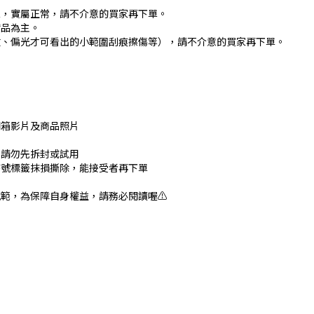
象，實屬正常，請不介意的買家再下單。
實品為主。
紋、偏光才可看出的小範圍刮痕擦傷等），請不介意的買家再下單。
開箱影片及商品照片
換請勿先拆封或試用
序號標籤抹損撕除，能接受者再下單
範，為保障自身權益，請務必閱讀喔⚠️