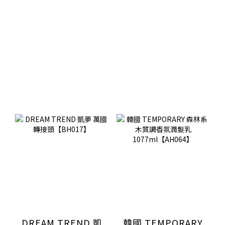
DREAM TREND 凱
韓國 TEMPORARY