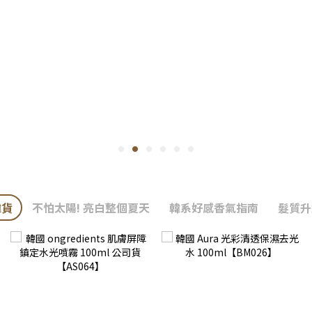
韓貨
不怕太陽! 亮白整個夏天
韓系好感香氣指南
髮質升