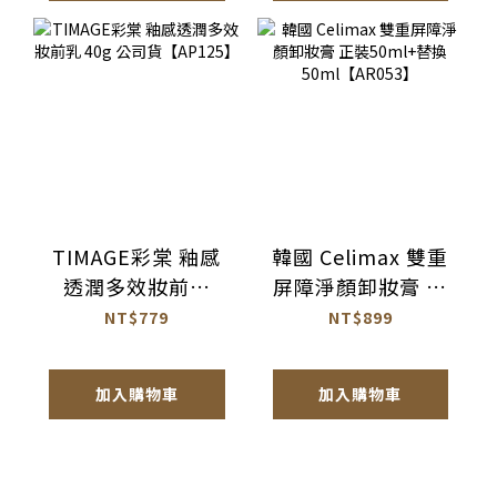
TIMAGE彩棠 釉感
韓國 Celimax 雙重
透潤多效妝前乳
屏障淨顏卸妝膏 正
40g 公司貨
裝50ml+替換
NT$779
NT$899
【AP125】
50ml【AR053】
加入購物車
加入購物車