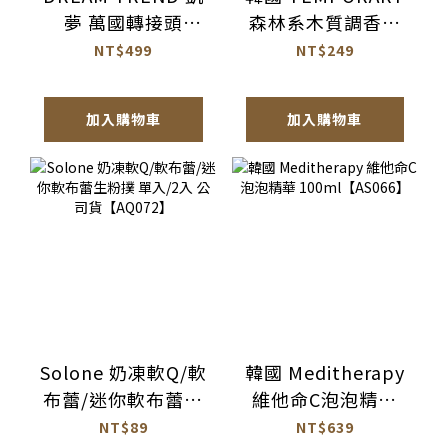
夢 萬國轉接頭
森林系木質調香氛
【BH017】
潤髮乳
NT$499
NT$249
1077ml【AH064】
加入購物車
加入購物車
Solone 奶凍軟Q/軟
韓國 Meditherapy
布蕾/迷你軟布蕾生
維他命C泡泡精華
粉撲 單入/2入 公司
100ml【AS066】
NT$89
NT$639