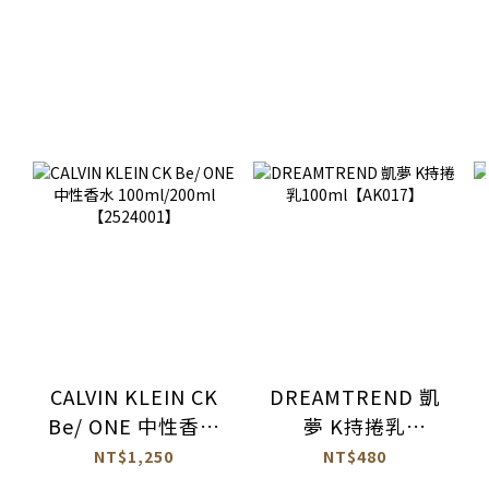
CALVIN KLEIN CK
DREAMTREND 凱
Be/ ONE 中性香水
夢 K持捲乳
100ml/200ml
100ml【AK017】
NT$1,250
NT$480
【2524001】