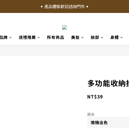
✦ 加入會員就送 50 元購物禮金 ✦
✦ 產品體驗歡迎諮詢門市 ✦
✦ 加入會員就送 50 元購物禮金 ✦
品牌
送禮推薦
所有商品
美髮
臉部
身體
多功能收納掛
NT$39
顏色