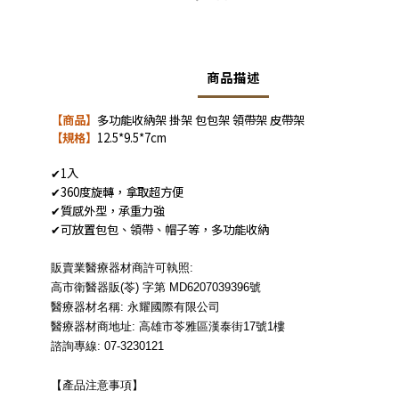
商品描述
【商品
】
多功能收納架
掛架
包包架
領帶架
皮帶架
【規格
】
12.5*9.5*7cm
1
入
✔
360
度旋轉，拿取超方便
✔
質感外型，承重力強
✔
可放置包包、領帶、帽子等，多功能收納
✔
販賣業醫療器材商許可執照:
高市衛醫器販(苓) 字第 MD6207039396號
醫療器材名稱: 永耀國際有限公司
醫療器材商地址: 高雄市苓雅區漢泰街17號1樓
諮詢專線: 07-3230121
【產品注意事項】