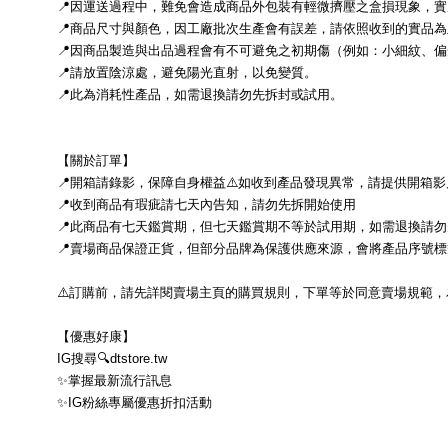
📍因運送過程中，難免會造成商品外包裝有輕微擠壓之盒損現象，
📍商品尺寸與顏色，因工廠批次生產會有誤差，請依照收到的實品為
📍因商品製造與出品過程會有不可避免之初期傷（例如：小細紋、
📍請放置陰涼處，避免陽光直射，以免變質。
📍此為消耗性產品，如需退換請勿先拆封或試用。
【關於訂單】
📍開箱請錄影，保障自身權益⚠️如收到產品發現異常，請提供開箱
📍收到商品有瑕疵請七天內告知，請勿先拆開始使用
📍此商品有七天鑑賞期，但七天鑑賞期不等於試用期，如需退換請
📍賣場商品保證正貨，但部分品牌為保護供應來源，會將產品序號
⚠️訂購前，請先詳閱賣場主頁的購買規則，下單等於同意賣場規範，
【優惠好康】
IG搜尋🔍dtstore.tw
✨掌握最新流行訊息
✨IG粉絲專屬優惠折扣活動