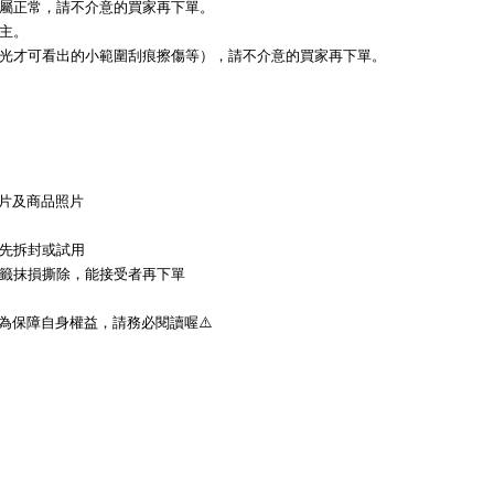
實屬正常，請不介意的買家再下單。
主。
偏光才可看出的小範圍刮痕擦傷等），請不介意的買家再下單。
影片及商品照片
勿先拆封或試用
標籤抹損撕除，能接受者再下單
為保障自身權益，請務必閱讀喔⚠️