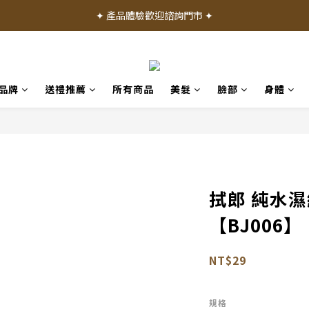
✦ 加入會員就送 50 元購物禮金 ✦
✦ 產品體驗歡迎諮詢門市 ✦
✦ 加入會員就送 50 元購物禮金 ✦
品牌
送禮推薦
所有商品
美髮
臉部
身體
拭郎 純水濕
【BJ006】
NT$29
規格