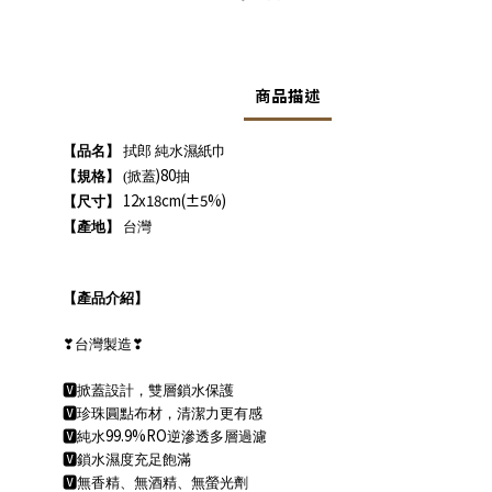
商品描述
【品名】
拭郎 純水濕紙巾
)80
【規格】
(
掀蓋
抽
12x18cm(±5%)
【尺寸】
【產地】
台灣
【產品介紹】
❣
台灣製造
❣
🆅
掀蓋設計，雙層鎖水保護
🆅
珍珠圓點布材，清潔力更有感
99.9%RO
🆅
純水
逆滲透多層過濾
🆅
鎖水濕度充足飽滿
🆅
無香精、無酒精、無螢光劑