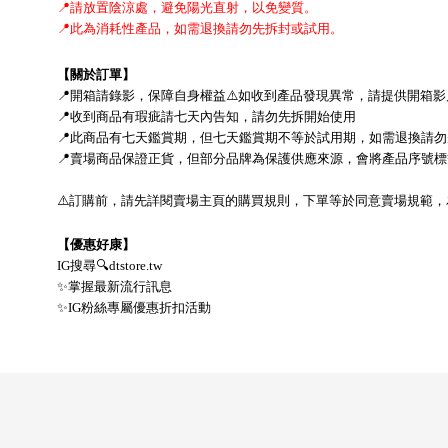
📍
請放置陰涼處，避免陽光直射，以免變質。
📍
此為消耗性產品，如需退換請勿先拆封或試用。
【關於訂單】
📍
開箱請錄影，保障自身權益
⚠
如收到產品發現異常，請提供開箱影
📍
收到商品有瑕疵請七天內告知，請勿先拆開始使用
📍
此商品有七天鑑賞期，但七天鑑賞期不等於試用期，
如需退換請勿
📍
賣場商品保證正貨，但部分品牌為保護供應來源，會將產品序號標
⚠
訂購前，請先詳閱賣場主頁的購買規則，下單等於同意賣場規範，
【優惠好康】
IG
搜尋
🔍
dtstore.tw
✨
掌握最新流行訊息
✨
IG
粉絲專屬優惠折扣活動