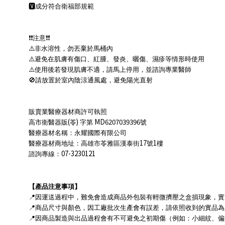
🆅
成分符合衛福部規範
❗❗
注意
❗❗
⚠
非水溶性，勿丟棄於馬桶內
⚠
避免在肌膚有傷口、紅腫、發炎、曬傷、濕疹等情形時使用
⚠
使用後若發現肌膚不適，請馬上停用，並諮詢專業醫師
🚫
請放置於室內陰涼通風處，避免陽光直射
販賣業醫療器材商許可執照
(
)
MD6207039396
高市衛醫器販
苓
字第
號
醫療器材名稱：永耀國際有限公司
17
1
醫療器材商地址：高雄市苓雅區漢泰街
號
樓
07-3230121
諮詢專線：
【產品注意事項】
📍
因運送過程中，難免會造成商品外包裝有輕微擠壓之盒損現象，實
📍
商品尺寸與顏色，因工廠批次生產會有誤差，請依照收到的實品為
📍
因商品製造與出品過程會有不可避免之初期傷（例如：小細紋、偏