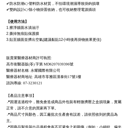
✔
防水防潮
👉
塑料防水材質，不怕環境潮濕導致掛鉤損壞
✔
雙鉤設計
👉
除小物掛置收納，也可收納整理電源插頭
【使用方法】
1.
擦淨牆面水漬油汙
2.
撕掉無痕貼保護膜
3.
貼至牆面並擠出空氣
(
建議黏貼
12
小時後再掛物效果更佳
)
販賣業醫療器材商許可執照:
高市衛醫器販(苓) 字第 MD6207039396號
醫療器材名稱: 永耀國際有限公司
醫療器材商地址: 高雄市苓雅區漢泰街17號1樓
諮詢專線: 07-3230121
【產品注意事項】
📍因運送過程中，難免會造成商品外包裝有輕微擠壓之盒損現象，實屬
正常，請不介意的買家再下單。
📍商品尺寸與顏色，因工廠批次生產會有誤差，請依照收到的實品為
主。
📍因商品製造與出品過程會有不可避免之初期傷（例如：小細紋、偏光