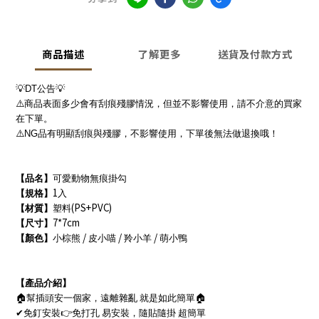
商品描述
了解更多
送貨及付款方式
💡DT
公告
💡
⚠️
商品表面多少會有刮痕殘膠情況，但並不影響使用，請不介意的買家
在下單。
⚠️NG
品有明顯刮痕與殘膠，不影響使用，下單後無法做退換哦！
【品名】
可愛動物無痕掛勾
1
【
規格
】
入
(PS+PVC)
【
材質
】
塑料
7*7cm
【
尺寸
】
/
/
/
【
顏色
】
小棕熊
皮小喵
羚小羊
萌小鴨
【產品介紹】
🏠
幫插頭安一個家，遠離雜亂
就是如此簡單
🏠
✔
免釘安裝
👉
免打孔
易安裝，隨貼隨掛
超簡單