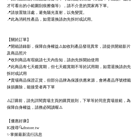
才可看出的小範圍刮痕擦傷等），請不介意的買家再下單。
📍請放置陰涼處，避免陽光直射，以免變質。
📍此為消耗性產品，如需退換請勿先拆封或試用。
【關於訂單】
📍開箱請錄影，保障自身權益⚠️如收到產品發現異常，請提供開箱影片
及商品照片
📍收到商品有瑕疵請七天內告知，請勿先拆開始使用
📍此商品有七天鑑賞期，但七天鑑賞期不等於試用期，如需退換請勿先
拆封或試用
📍賣場商品保證正貨，但部分品牌為保護供應來源，會將產品序號標籤
抹損撕除，能接受者再下單
⚠️訂購前，請先詳閱賣場主頁的購買規則，下單等於同意賣場規範，為
保障自身權益，請務必閱讀喔⚠️
【優惠好康】
IG搜尋🔍dtstore.tw
✨掌握最新流行訊息