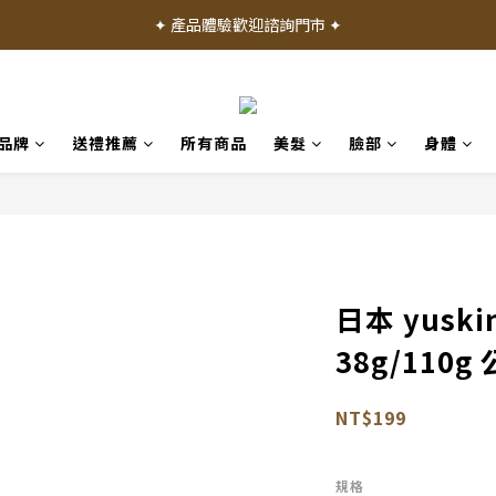
✦ 加入會員就送 50 元購物禮金 ✦
✦ 產品體驗歡迎諮詢門市 ✦
✦ 加入會員就送 50 元購物禮金 ✦
品牌
送禮推薦
所有商品
美髮
臉部
身體
日本 yusk
38g/110
NT$199
規格