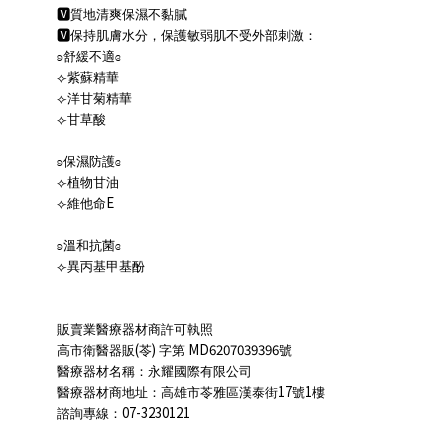
🆅
質地清爽保濕不黏膩
🆅
保持肌膚水分，保護敏弱肌不受外部刺激：
ʚ
舒緩不適
ɞ
⟣
紫蘇精華
⟣
洋甘菊精華
⟣
甘草酸
ʚ
保濕防護
ɞ
⟣
植物甘油
E
⟣
維他命
ʚ
溫和抗菌
ɞ
⟣
異丙基甲基酚
販賣業醫療器材商許可執照
(
)
MD6207039396
高市衛醫器販
苓
字第
號
醫療器材名稱：永耀國際有限公司
17
1
醫療器材商地址：高雄市苓雅區漢泰街
號
樓
07-3230121
諮詢專線：