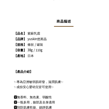
商品描述
【品名】
紫蘇乳霜
yuskin
【品牌】
悠斯晶
/
【規格】
條狀
罐裝
38g / 110g
【容量】
【產地】
日本
【產品介紹】
✨
專為亞洲敏弱肌研發，滋潤肌膚
✨
✨
成份安心嬰幼兒皆可使用
✨
🆅
無香料、無色素、弱酸性
🆅
一瓶多用，臉部及全身適用
🆅
預防肌膚乾燥、鎮靜肌膚