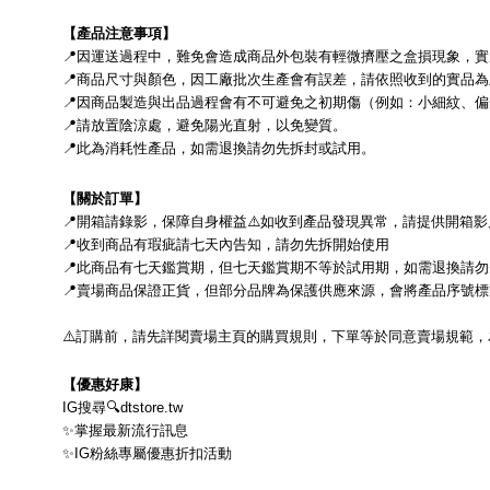
【產品注意事項】
📍
因運送過程中，難免會造成商品外包裝有輕微擠壓之盒損現象，實
📍
商品尺寸與顏色，因工廠批次生產會有誤差，請依照收到的實品為
📍
因商品製造與出品過程會有不可避免之初期傷（例如：小細紋、偏
📍
請放置陰涼處，避免陽光直射，以免變質。
📍
此為消耗性產品，如需退換請勿先拆封或試用。
【關於訂單】
📍
開箱請錄影，保障自身權益
⚠
如收到產品發現異常，請提供開箱影
📍
收到商品有瑕疵請七天內告知，請勿先拆開始使用
📍
此商品有七天鑑賞期，但七天鑑賞期不等於試用期，
如需退換請勿
📍
賣場商品保證正貨，但部分品牌為保護供應來源，會將產品序號標
⚠
訂購前，請先詳閱賣場主頁的購買規則，下單等於同意賣場規範，
【優惠好康】
IG
搜尋
🔍
dtstore.tw
✨
掌握最新流行訊息
✨
IG
粉絲專屬優惠折扣活動