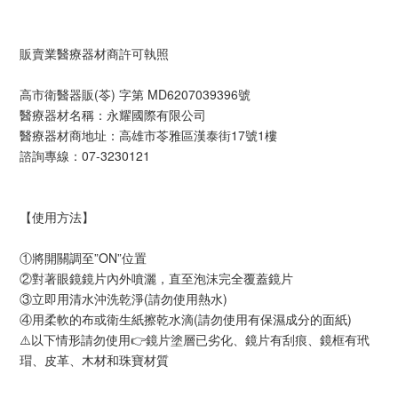
販賣業醫療器材商許可執照
高市衛醫器販(苓) 字第 MD6207039396號
醫療器材名稱：永耀國際有限公司
醫療器材商地址：高雄市苓雅區漢泰街17號1樓
諮詢專線：07-3230121
【使用方法】
①將開關調至”ON”位置
②對著眼鏡鏡片內外噴灑，直至泡沫完全覆蓋鏡片
③立即用清水沖洗乾淨(請勿使用熱水)
④用柔軟的布或衛生紙擦乾水滴(請勿使用有保濕成分的面紙)
⚠️以下情形請勿使用👉鏡片塗層已劣化、鏡片有刮痕、鏡框有玳
瑁、皮革、木材和珠寶材質