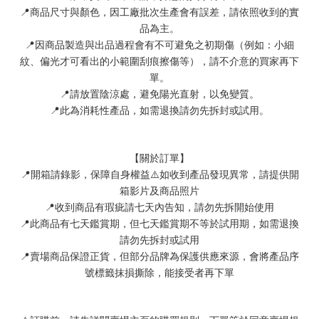
📍
商品尺寸與顏色，因工廠批次生產會有誤差，請依照收到的實
品為主。
📍
因商品製造與出品過程會有不可避免之初期傷（例如：小細
紋、偏光才可看出的小範圍刮痕擦傷等），請不介意的買家再下
單。
📍
請放置陰涼處，避免陽光直射，以免變質。
📍
此為消耗性產品，如需退換請勿先拆封或試用。
【關於訂單】
📍
⚠
開箱請錄影，保障自身權益
如收到產品發現異常，請提供開
箱影片及商品照片
📍
收到商品有瑕疵請七天內告知，請勿先拆開始使用
📍
此商品有七天鑑賞期，但七天鑑賞期不等於試用期，如需退換
請勿先拆封或試用
📍
賣場商品保證正貨，但部分品牌為保護供應來源，會將產品序
號標籤抹損撕除，能接受者再下單