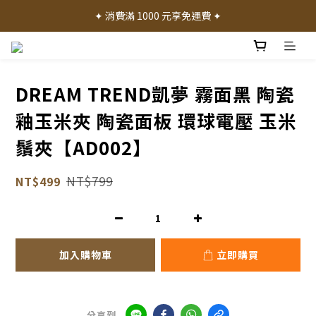
✦ 加入會員就送 50 元購物禮金 ✦
✦ 消費滿 1000 元享免運費 ✦
✦ 產品體驗歡迎諮詢門市 ✦
✦ 加入會員就送 50 元購物禮金 ✦
DREAM TREND凱夢 霧面黑 陶瓷
釉玉米夾 陶瓷面板 環球電壓 玉米
鬚夾【AD002】
NT$799
NT$499
加入購物車
立即購買
分享到