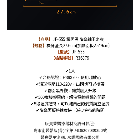
【商品】
JF-555 霧面黑 陶瓷釉玉米夾
【規格】
機身全長27.6cm(加熱面板2.5*9cm)
【型號】
JF-555
【檢驗字號】
R36379
1入
✔
合格認證：
，使用超放心
✔
R36379
環球電壓
，出國也可以攜帶
✔
110-220v
霧面黑外觀，讓質感大升級
✔
度旋轉電線，解決電線纏繞的問題
✔360
段溫度控制，可以隨自己的髮質調整溫度
✔5
陶瓷面板熱速度快，減少等待的時間
✔
販賣業醫療器材商許可執照:
高市衛醫器販(苓) 字第 MD6207039396號
醫療器材名稱: 永耀國際有限公司