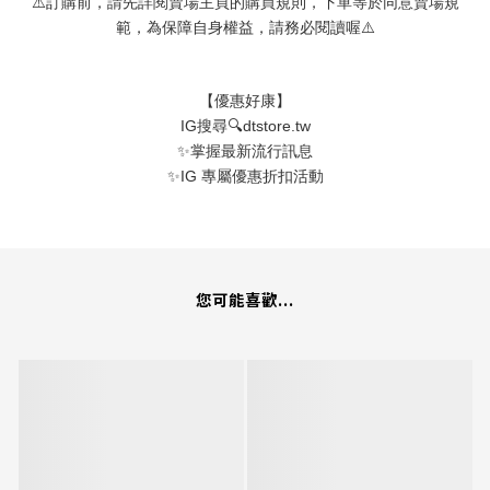
⚠
訂購前，請先詳閱賣場主頁的購買規則，下單等於同意賣場規
⚠
範，為保障自身權益，請務必閱讀喔
【優惠好康】
IG
🔍
dtstore.tw
搜尋
✨
掌握最新流行訊息
✨
IG
專屬優惠折扣活動
您可能喜歡...