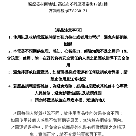
醫療器材商地址: 高雄市苓雅區漢泰街17號1樓
諮詢專線:(07)3230121
【產品注意事項】
1.
使用以及收納電源線時請勿強力拉扯或者用力彎折，避免內部銅線
斷裂
2.
本電器不預期供生理、感知、心智能力、經驗知識不足之用戶（包
含孩童）使用，除非在對其負有安全責任的人員之監護或指導下安全使
用
3.
避免摔落或碰撞產品，如發現機身或電源有任何破損或者異常，請
禁止使用且送修檢查
4.
若產品損壞需要維修，為避免危險，必須由原廠或其維修中心專職
人員檢修，避免影響性能以及後續保固
5.
請勿將產品放置在靠近水槽、潮濕的地方
📌
因每個人髮質狀況不同，故使用產品後的效果亦會不同；
如因使用後個人感覺不如預期等原因，無法算在瑕疵範圍內。
📍
因運送過程中，難免會造成商品外包裝有輕微擠壓之盒損現
象，實屬正常，請不介意的買家再下單。