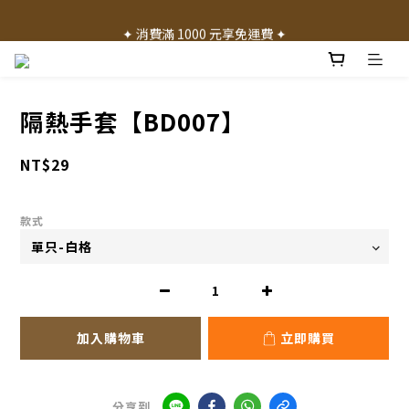
✦ 加入會員就送 50 元購物禮金 ✦
✦ 消費滿 1000 元享免運費 ✦
✦ 產品體驗歡迎諮詢門市 ✦
✦ 加入會員就送 50 元購物禮金 ✦
隔熱手套【BD007】
NT$29
款式
加入購物車
立即購買
分享到