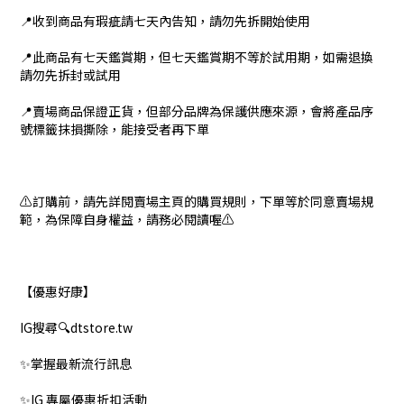
📍收到商品有瑕疵請七天內告知，請勿先拆開始使用
📍此商品有七天鑑賞期，但七天鑑賞期不等於試用期，如需退換
請勿先拆封或試用
📍賣場商品保證正貨，但部分品牌為保護供應來源，會將產品序
號標籤抹損撕除，能接受者再下單
⚠️訂購前，請先詳閱賣場主頁的購買規則，下單等於同意賣場規
範，為保障自身權益，請務必閱讀喔⚠️
【優惠好康】
IG搜尋🔍dtstore.tw
✨掌握最新流行訊息
✨IG 專屬優惠折扣活動