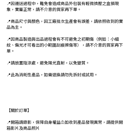
📍因運送過程中，難免會造成商品外包裝有輕微擠壓之盒損現
象，實屬正常，請不介意的買家再下單。
📍商品尺寸與顏色，因工廠批次生產會有誤差，請依照收到的實
品為主。
📍因商品製造與出品過程會有不可避免之初期傷（例如：小細
紋、偏光才可看出的小範圍刮痕擦傷等），請不介意的買家再下
單。
📍請放置陰涼處，避免陽光直射，以免變質。
📍此為消耗性產品，如需退換請勿先拆封或試用。
【關於訂單】
📍開箱請錄影，保障自身權益⚠️如收到產品發現異常，請提供開
箱影片及商品照片