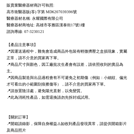
販賣業醫療器材商許可執照:
高市衛醫器販(苓) 字第 MD6207039396號
醫療器材名稱: 永耀國際有限公司
醫療器材商地址: 高雄市苓雅區漢泰街17號1樓
諮詢專線: 07-3230121
【產品注意事項】
📍因運送過程中，難免會造成商品外包裝有輕微擠壓之盒損現象，實屬
正常，請不介意的買家再下單。
📍商品尺寸與顏色，因工廠批次生產會有誤差，請依照收到的實品為
主。
📍因商品製造與出品過程會有不可避免之初期傷（例如：小細紋、偏光
才可看出的小範圍刮痕擦傷等），請不介意的買家再下單。
📍請放置陰涼處，避免陽光直射，以免變質。
📍此為消耗性產品，如需退換請勿先拆封或試用。
【關於訂單】
📍開箱請錄影，保障自身權益⚠️如收到產品發現異常，請提供開箱影片
及商品照片