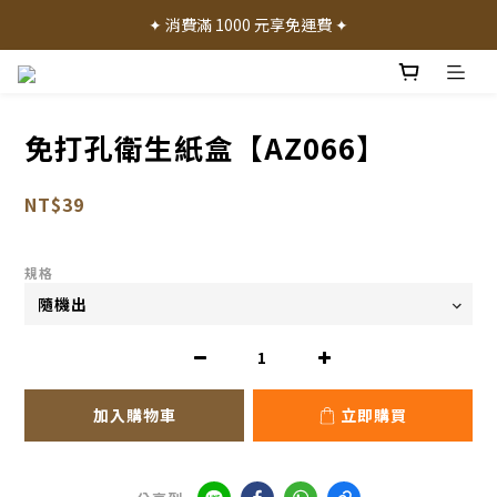
✦ 加入會員就送 50 元購物禮金 ✦
✦ 消費滿 1000 元享免運費 ✦
✦ 產品體驗歡迎諮詢門市 ✦
✦ 加入會員就送 50 元購物禮金 ✦
免打孔衛生紙盒【AZ066】
NT$39
規格
加入購物車
立即購買