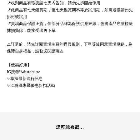
📍收到商品有瑕疵請七天內告知，請勿先拆開始使用
📍此商品有七天鑑賞期，但七天鑑賞期不等於試用期，如需退換請勿先
拆封或試用
📍賣場商品保證正貨，但部分品牌為保護供應來源，會將產品序號標籤
抹損撕除，能接受者再下單
⚠️訂購前，請先詳閱賣場主頁的購買規則，下單等於同意賣場規範，為
保障自身權益，請務必閱讀喔⚠️
【優惠好康】
IG搜尋🔍dtstore.tw
✨掌握最新流行訊息
✨IG粉絲專屬優惠折扣活動
您可能喜歡...