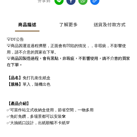
分享到
商品描述
了解更多
送貨及付款方式
💡
DT
公告
💡
商品因運送過程擠壓，正面會有凹陷的情況，，非瑕疵，不影響使
用，請不介意的買家在下單。
商品因製造過程，會有黑點，非瑕疵，不影響使用，請不介意的買家
💡
在下單。
【品名】
免打孔衛生紙盒
【規格】
單入，隨機出色
【產品介紹】
✅
可當作站立式收納盒使用，節省空間，一物多用
✅
免釘免鑽，多場景都可以安裝
🛠
✅
大抽紙口設計，出紙順暢不卡紙
💯