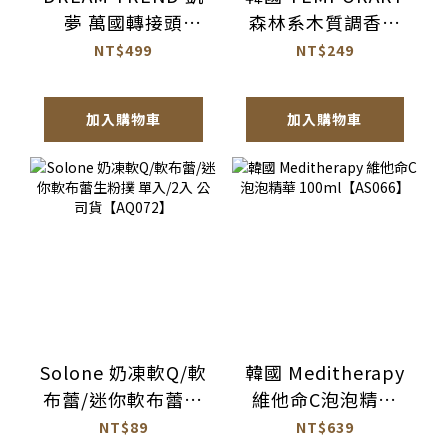
夢 萬國轉接頭
森林系木質調香氛
【BH017】
潤髮乳
NT$499
NT$249
1077ml【AH064】
加入購物車
加入購物車
Solone 奶凍軟Q/軟
韓國 Meditherapy
布蕾/迷你軟布蕾生
維他命C泡泡精華
粉撲 單入/2入 公司
100ml【AS066】
NT$89
NT$639