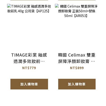
TIMAGE彩棠 釉感
韓國 Celimax 雙重
透潤多效妝前乳
屏障淨顏卸妝膏 正
40g 公司貨
裝50ml+替換
NT$779
NT$899
【AP125】
50ml【AR053】
加入購物車
加入購物車