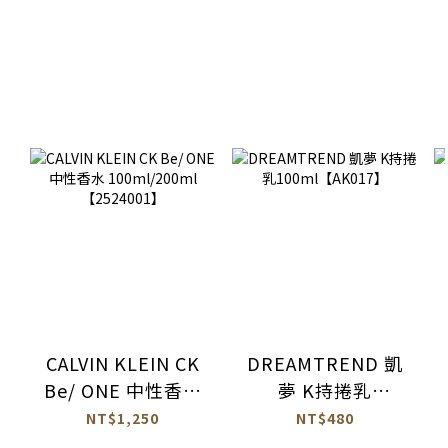
CALVIN KLEIN CK
DREAMTREND 凱
Be/ ONE 中性香水
夢 K持捲乳
100ml/200ml
100ml【AK017】
NT$1,250
NT$480
【2524001】