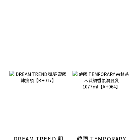
DREAM TREND 凱
韓國 TEMPORARY