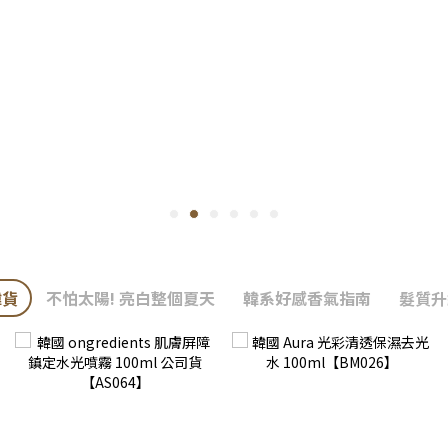
韓貨
不怕太陽! 亮白整個夏天
韓系好感香氣指南
髮質升