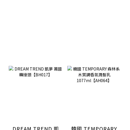
DREAM TREND 凱
韓國 TEMPORARY