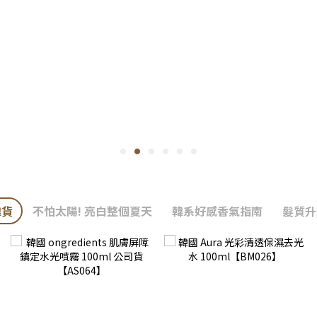
韓貨
不怕太陽! 亮白整個夏天
韓系好感香氣指南
髮質升