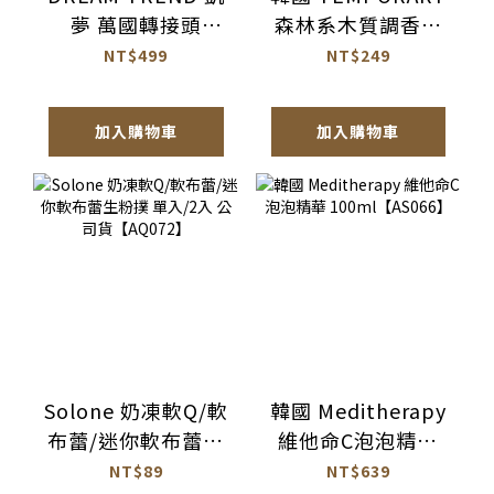
夢 萬國轉接頭
森林系木質調香氛
【BH017】
潤髮乳
NT$499
NT$249
1077ml【AH064】
加入購物車
加入購物車
Solone 奶凍軟Q/軟
韓國 Meditherapy
布蕾/迷你軟布蕾生
維他命C泡泡精華
粉撲 單入/2入 公司
100ml【AS066】
NT$89
NT$639