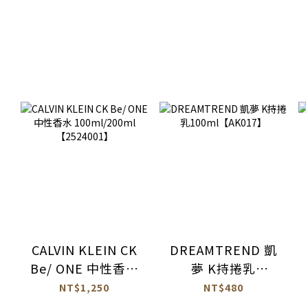
CALVIN KLEIN CK
DREAMTREND 凱
Be/ ONE 中性香水
夢 K持捲乳
100ml/200ml
100ml【AK017】
NT$1,250
NT$480
【2524001】