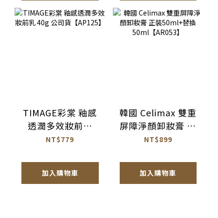
TIMAGE彩棠 釉感
韓國 Celimax 雙重
透潤多效妝前乳
屏障淨顏卸妝膏 正
40g 公司貨
裝50ml+替換
NT$779
NT$899
【AP125】
50ml【AR053】
加入購物車
加入購物車