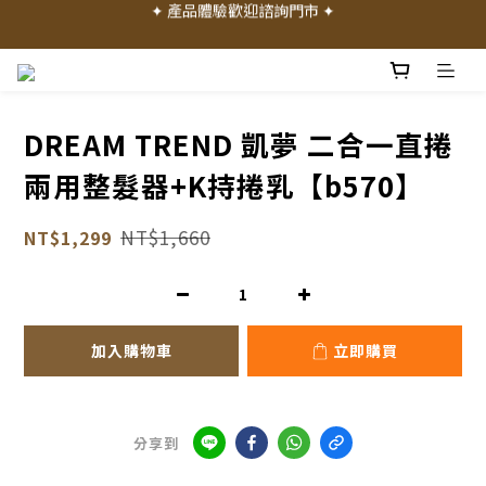
✦ 加入會員就送 50 元購物禮金 ✦
✦ 加入會員就送 50 元購物禮金 ✦
✦ 消費滿 1000 元享免運費 ✦
✦ 產品體驗歡迎諮詢門市 ✦
DREAM TREND 凱夢 二合一直捲
✦ 加入會員就送 50 元購物禮金 ✦
兩用整髮器+K持捲乳【b570】
NT$1,660
NT$1,299
加入購物車
立即購買
分享到