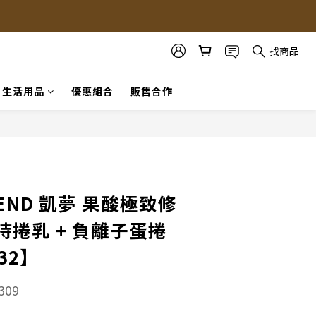
找商品
生活用品
優惠組合
販售合作
立即購買
REND 凱夢 果酸極致修
 持捲乳 + 負離子蛋捲
32】
309