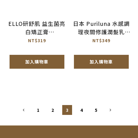
ELLO研舒肌 益生菌亮
日本 Puriluna 水感調
白矯正膏
理夜間修護潤髮乳
55ml【BN017】
380ml【AH066】
NT$319
NT$349
加入購物車
加入購物車
1
2
3
4
5