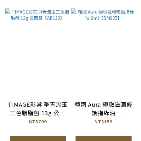
TIMAGE彩棠 爭青流玉
韓國 Aura 極緻滋潤修
三色胭脂盤 13g 公司
護指緣油
貨【AP122】
2ml【BM025】
NT$709
NT$159