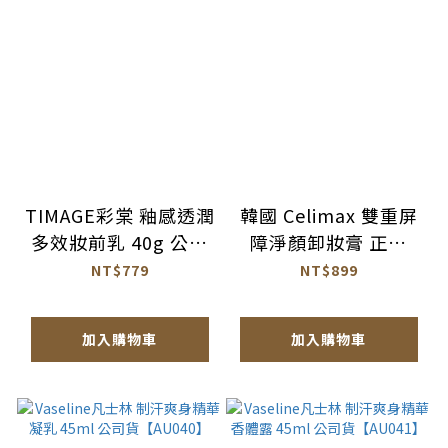
TIMAGE彩棠 釉感透潤
韓國 Celimax 雙重屏
多效妝前乳 40g 公司
障淨顏卸妝膏 正裝
貨【AP125】
50ml+替換
NT$779
NT$899
50ml【AR053】
加入購物車
加入購物車