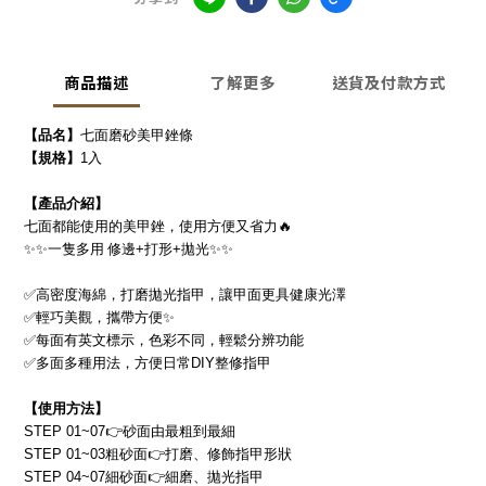
商品描述
了解更多
送貨及付款方式
【品名】
七面磨砂美甲銼條
【規格】
1
入
【產品介紹】
七面都能使用的美甲銼，使用方便又省力
🔥
✨✨
一隻多用
修邊
+
打形
+
拋光
✨✨
✅
高密度海綿，打磨拋光指甲，讓甲面更具健康光澤
✅
輕巧美觀，攜帶方便
✨
✅
每面有英文標示，色彩不同，輕鬆分辨功能
✅
多面多種用法，方便日常
DIY
整修指甲
【使用方法】
STEP 01~07👉
砂面由最粗到最細
STEP 01~03
粗砂面
👉
打磨、修飾指甲形狀
STEP 04~07
細砂面
👉
細磨、拋光指甲