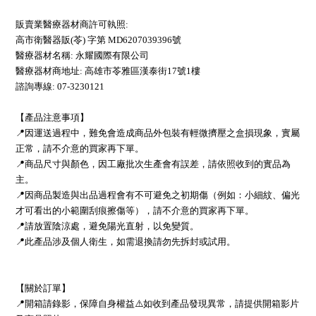
販賣業醫療器材商許可執照:
高市衛醫器販(苓) 字第 MD6207039396號
醫療器材名稱: 永耀國際有限公司
醫療器材商地址: 高雄市苓雅區漢泰街17號1樓
諮詢專線: 07-3230121
【產品注意事項】
📍因運送過程中，難免會造成商品外包裝有輕微擠壓之盒損現象，實屬
正常，請不介意的買家再下單。
📍商品尺寸與顏色，因工廠批次生產會有誤差，請依照收到的實品為
主。
📍因商品製造與出品過程會有不可避免之初期傷（例如：小細紋、偏光
才可看出的小範圍刮痕擦傷等），請不介意的買家再下單。
📍請放置陰涼處，避免陽光直射，以免變質。
📍此產品涉及個人衛生，如需退換請勿先拆封或試用。
【關於訂單】
📍開箱請錄影，保障自身權益⚠️如收到產品發現異常，請提供開箱影片