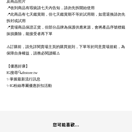
及商品照片
📍收到商品有瑕疵請七天內告知，請勿先拆開始使用
📍此商品有七天鑑賞期，但七天鑑賞期不等於試用期，如需退換請勿先
拆封或試用
📍賣場商品保證正貨，但部分品牌為保護供應來源，會將產品序號標籤
抹損撕除，能接受者再下單
⚠️訂購前，請先詳閱賣場主頁的購買規則，下單等於同意賣場規範，為
保障自身權益，請務必閱讀喔⚠️
【優惠好康】
IG搜尋🔍dtstore.tw
✨掌握最新流行訊息
✨IG粉絲專屬優惠折扣活動
您可能喜歡...