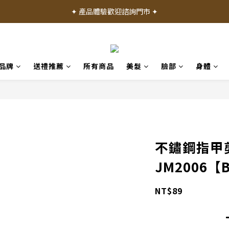
✦ 加入會員就送 50 元購物禮金 ✦
✦ 產品體驗歡迎諮詢門市 ✦
✦ 加入會員就送 50 元購物禮金 ✦
品牌
送禮推薦
所有商品
美髮
臉部
身體
不鏽鋼指甲
JM2006【
NT$89