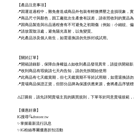
【產品注意事項】
📍因運送過程中，難免會造成商品外包裝有輕微擠壓之盒損現象，
📍商品尺寸與顏色，因工廠批次生產會有誤差，請依照收到的實品為
📍因商品製造與出品過程會有不可避免之初期傷（例如：小細紋、
📍請放置陰涼處，避免陽光直射，以免變質。
📍此產品涉及個人衛生，如需退換請勿先拆封或試用。
【關於訂單】
📍開箱請錄影，保障自身權益⚠️如收到產品發現異常，請提供開箱
📍收到商品有瑕疵請七天內告知，請勿先拆開始使用
📍此商品有七天鑑賞期，但七天鑑賞期不等於試用期，如需退換請
📍賣場商品保證正貨，但部分品牌為保護供應來源，會將產品序號
⚠️訂購前，請先詳閱賣場主頁的購買規則，下單等於同意賣場規範，
【優惠好康】
IG搜尋🔍dtstore.tw
✨掌握最新流行訊息
✨IG粉絲專屬優惠折扣活動