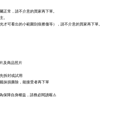
實屬正常，請不介意的買家再下單。
主。
偏光才可看出的小範圍刮痕擦傷等），請不介意的買家再下單。
影片及商品照片
勿先拆封或試用
標籤抹損撕除，能接受者再下單
為保障自身權益，請務必閱讀喔⚠️