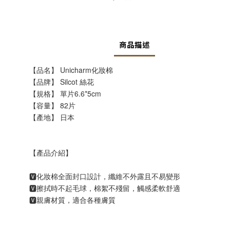
商品描述
【品名】 Unicharm化妝棉
【品牌】 Silcot 絲花
【規格】 單片6.6*5cm
【容量】 82片
【產地】 日本
【產品介紹】
🆅化妝棉全面封口設計，纖維不外露且不易變形
🆅擦拭時不起毛球，棉絮不殘留，觸感柔軟舒適
🆅親膚材質，適合各種膚質