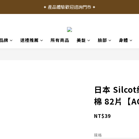
✦ 加入會員就送 50 元購物禮金 ✦
✦ 產品體驗歡迎諮詢門市 ✦
✦ 加入會員就送 50 元購物禮金 ✦
品牌
送禮推薦
所有商品
美髮
臉部
身體
日本 Silco
棉 82片【A
NT$39
規格