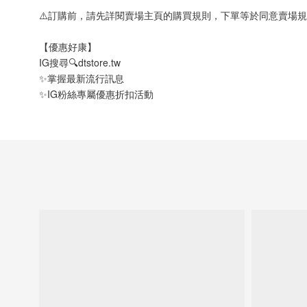
⚠️訂購前，請先詳閱賣場主頁的購買規則，下單等於同意賣場規
【優惠好康】
IG搜尋🔍dtstore.tw
✨掌握最新流行訊息
✨IG粉絲專屬優惠折扣活動