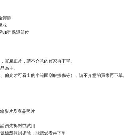
全卸除
吸收
需加強保濕部位
象，實屬正常，請不介意的買家再下單。
實品為主。
紋、偏光才可看出的小範圍刮痕擦傷等），請不介意的買家再下單。
開箱影片及商品照片
換請勿先拆封或試用
序號標籤抹損撕除，能接受者再下單