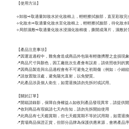
【使用方法】
⟣卸妝➺取適量卸妝水於化妝棉上，輕輕擦拭臉部，直至彩妝完
⟣化妝水➺取適量化妝水至化妝棉上，輕輕擦拭臉部，待化妝水
⟣局部濕敷➺取適量化妝水浸濕化妝棉後，撕開成薄片，濕敷於
【產品注意事項】
📍因運送過程中，難免會造成商品外包裝有輕微擠壓之盒損現
📍商品尺寸與顏色，因工廠批次生產會有誤差，請依照收到的
📍因商品製造與出品過程會有不可避免之初期傷（例如：小細
📍請放置陰涼處，避免陽光直射，以免變質。
📍此產品涉及個人衛生，如需退換請勿先拆封或試用。
【關於訂單】
📍開箱請錄影，保障自身權益⚠️如收到產品發現異常，請提供
📍收到商品有瑕疵請七天內告知，請勿先拆開始使用
📍此商品有七天鑑賞期，但七天鑑賞期不等於試用期，如需退
📍賣場商品保證正貨，但部分品牌為保護供應來源，會將產品