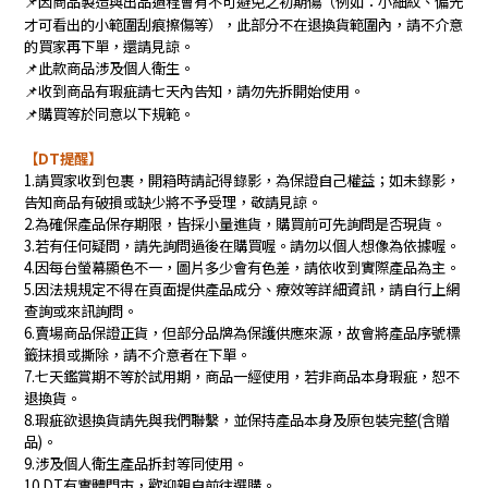
因商品製造與出品過程會有不可避免之初期傷（例如：小細紋、偏光
📌
才可看出的小範圍刮痕擦傷等），此部分不在退換貨範圍內，請不介意
的買家再下單，還請見諒。
此款商品涉及個人衛生。
📌
收到商品有瑕疵請七天內告知，請勿先拆開始使用。
📌
購買等於同意以下規範。
📌
【
DT
提醒】
1.
請買家收到包裹，開箱時請記得錄影，為保證自己權益；如未錄影，
告知商品有破損或缺少將不予受理，敬請見諒。
2.
為確保產品保存期限，皆採小量進貨，購買前可先詢問是否現貨。
3.
若有任何疑問，請先詢問過後在購買喔。請勿以個人想像為依據喔。
4.
因每台螢幕顯色不一，圖片多少會有色差，請依收到實際產品為主。
5.
因法規規定不得在頁面提供產品成分、療效等詳細資訊，請自行上網
查詢或來訊詢問。
6.
賣場商品保證正貨，但部分品牌為保護供應來源，故會將產品序號標
籤抹損或撕除，請不介意者在下單。
7.
七天鑑賞期不等於試用期，商品一經使用，若非商品本身瑕疵，恕不
退換貨。
8.
瑕疵欲退換貨請先與我們聯繫，並保持產品本身及原包裝完整(含贈
品)。
9.
涉及個人衛生
產品拆封等同使用。
10.
DT
有實體門市，歡迎親自前往選購。