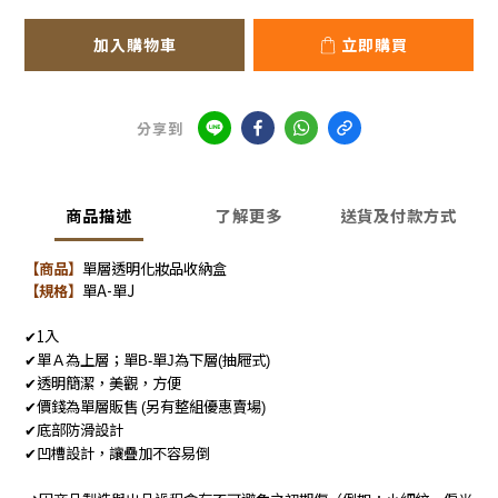
加入購物車
立即購買
分享到
商品描述
了解更多
送貨及付款方式
【商品】
單層透明化妝品收納盒
【規格】
單A-單J
1
入
✔
單Ａ為上層；單
單
為下層
抽屜式
✔
B-
J
(
)
透明簡潔，美觀，方便
✔
價錢為單層販售
另有整組優惠賣場
✔
(
)
底部防滑設計
✔
凹槽設計，讓疊加不容易倒
✔