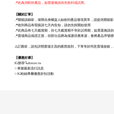
📍
此為消耗性產品，如需退換請勿先拆封或試用。
【關於訂單】
📍
開箱請錄影，保障自身權益
⚠
如收到產品發現異常，請提供開箱影
📍
收到商品有瑕疵請七天內告知，請勿先拆開始使用
📍
此商品有七天鑑賞期，但七天鑑賞期不等於試用期，
如需退換請勿
📍
賣場商品保證正貨，但部分品牌為保護供應來源，會將產品序號標
⚠
訂購前，請先詳閱賣場主頁的購買規則，下單等於同意賣場規範，
【優惠好康】
IG
搜尋
🔍
dtstore.tw
✨
掌握最新流行訊息
✨
IG
粉絲專屬優惠折扣活動