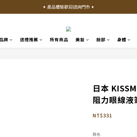
✦ 加入會員就送 50 元購物禮金 ✦
✦ 產品體驗歡迎諮詢門市 ✦
✦ 加入會員就送 50 元購物禮金 ✦
品牌
送禮推薦
所有商品
美髮
臉部
身體
日本 KISS
阻力眼線液筆 
NT$331
顏色