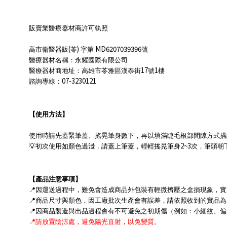
販賣業醫療器材商許可執照
(
)
MD6207039396
高市衛醫器販
苓
字第
號
醫療器材名稱：永耀國際有限公司
17
1
醫療器材商地址：高雄市苓雅區漢泰街
號
樓
07-3230121
諮詢專線：
【使用方法】
使用時請先蓋緊筆蓋、搖晃筆身數下，再以填滿睫毛根部間隙方式描
2~3
💡
初次使用如顏色過淺，請蓋上筆蓋，輕輕搖晃筆身
次，筆頭朝
【產品注意事項】
📍
因運送過程中，難免會造成商品外包裝有輕微擠壓之盒損現象，實
📍
商品尺寸與顏色，因工廠批次生產會有誤差，請依照收到的實品為
📍
因商品製造與出品過程會有不可避免之初期傷（例如：小細紋、偏
📍
請放置陰涼處，避免陽光直射，以免變質。