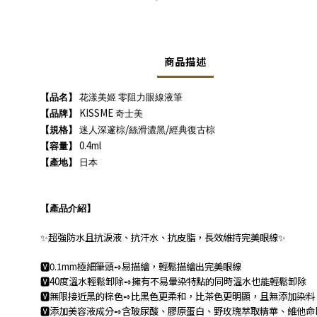
商品描述
【品名】
花漾美姬 零阻力眼線液筆
KISSME
【品牌】
奇士美
/
/
【規格】
迷人深邃棕
絲滑濃黑
經典復古棕
0.4ml
【容量】
【產地】
日本
【產品介紹】
超強防水且抗淚液、抗汗水、抗皮脂，長效維持完美眼線
✨
✨
0.1mm
極細筆頭
易描繪，輕鬆描繪出完美眼線
🆅
➺
40
度溫水輕鬆卸除
擁有不易暈染特點的同時溫水也能輕鬆卸除
🆅
➺
無限接近黑的棕色
比黑色更柔和，比茶色更明顯，且無添加染料
🆅
➺
添加美容液成分
含
玻尿酸、膠原蛋白、野玫瑰萃取精華、維他命
🆅
➺