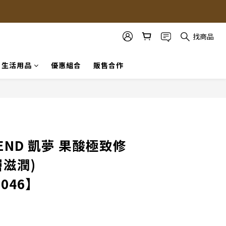
找商品
生活用品
優惠組合
販售合作
立即購買
REND 凱夢 果酸極致修
層滋潤)
H046】