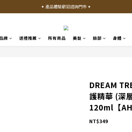
✦ 產品體驗歡迎諮詢門市 ✦
✦ 加入會員就送 50 元購物禮金 ✦
✦ 加入會員就送 50 元購物禮金 ✦
品牌
送禮推薦
所有商品
美髮
臉部
身體
DREAM T
護精華 (深
120ml【A
NT$349