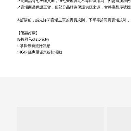
📍此商品有七天鑑賞期，但七天鑑賞期不等於試用期，如需退換請
📍賣場商品保證正貨，但部分品牌為保護供應來源，會將產品序號
⚠️訂購前，請先詳閱賣場主頁的購買規則，下單等於同意賣場規範，
【優惠好康】
IG搜尋🔍dtstore.tw
✨掌握最新流行訊息
✨IG粉絲專屬優惠折扣活動