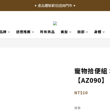
✦ 加入會員就送 50 元購物禮金 ✦
✦ 產品體驗歡迎諮詢門市 ✦
✦ 加入會員就送 50 元購物禮金 ✦
品牌
送禮推薦
所有商品
美髮
臉部
身體
寵物拾便組
【AZ090】
NT$10
規格