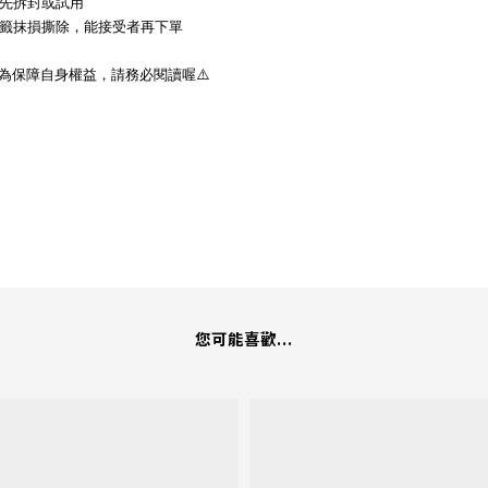
勿先拆封或試用
標籤抹損撕除，能接受者再下單
為保障自身權益，請務必閱讀喔⚠️
您可能喜歡...