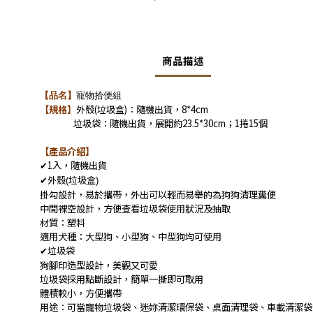
商品描述
【品名】
寵物拾便組
【規格】
外殼(垃圾盒)：隨機出貨，8*4cm
垃圾袋：隨機出貨，展開約23.5*30cm；1捲15個
【產品介紹】
1
入，隨機出貨
✔
外殼
垃圾盒
✔
(
)
掛勾設計，易於攜帶，外出可以輕而易舉的為狗狗清理糞便
中間裸空設計，方便查看垃圾袋使用狀況及抽取
材質：塑料
適用犬種：大型狗、小型狗、中型狗均可使用
垃圾袋
✔
狗腳印造型設計，美觀又可愛
垃圾袋採用點斷設計，簡單一撕即可取用
體積較小，方便攜帶
用途：可當寵物垃圾袋、迷妳清潔環保袋、桌面清理袋、車載清潔袋