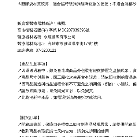
⚠️塑膠袋材質較薄，適合臨時裝狗狗貓咪寵物的便便；不適合裝貓
販賣業醫療器材商許可執照:
高市衛醫器販(苓) 字第 MD6207039396號
醫療器材名稱: 永耀國際有限公司
醫療器材商地址: 高雄市苓雅區漢泰街17號1樓
諮詢專線: 07-3230121
【產品注意事項】
📍因運送過程中，難免會造成商品外包裝有輕微擠壓之盒損現象，
📍商品尺寸與顏色，因工廠批次生產會有誤差，請依照收到的實品為
📍因商品製造與出品過程會有不可避免之初期傷（例如：小細紋、
📍請放置陰涼處，避免陽光直射，以免變質。
📍此為消耗性產品，如需退換請勿先拆封或試用。
【關於訂單】
📍開箱請錄影，保障自身權益⚠️如收到產品發現異常，請提供開箱
📍收到商品有瑕疵請七天內告知，請勿先拆開始使用