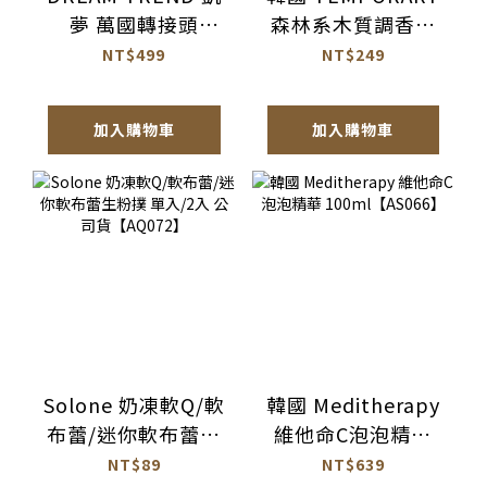
夢 萬國轉接頭
森林系木質調香氛
【BH017】
潤髮乳
NT$499
NT$249
1077ml【AH064】
加入購物車
加入購物車
Solone 奶凍軟Q/軟
韓國 Meditherapy
布蕾/迷你軟布蕾生
維他命C泡泡精華
粉撲 單入/2入 公司
100ml【AS066】
NT$89
NT$639