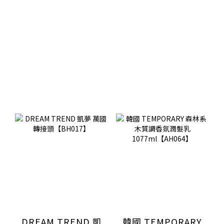
DREAM TREND 凱
韓國 TEMPORARY