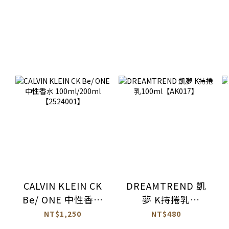
CALVIN KLEIN CK
DREAMTREND 凱
Be/ ONE 中性香水
夢 K持捲乳
100ml/200ml
100ml【AK017】
NT$1,250
NT$480
【2524001】