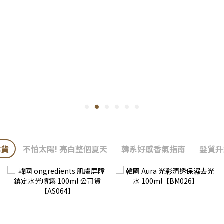
韓貨
不怕太陽! 亮白整個夏天
韓系好感香氣指南
髮質升