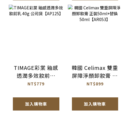
TIMAGE彩棠 釉感
韓國 Celimax 雙重
透潤多效妝前乳
屏障淨顏卸妝膏 正
40g 公司貨
裝50ml+替換
NT$779
NT$899
【AP125】
50ml【AR053】
加入購物車
加入購物車