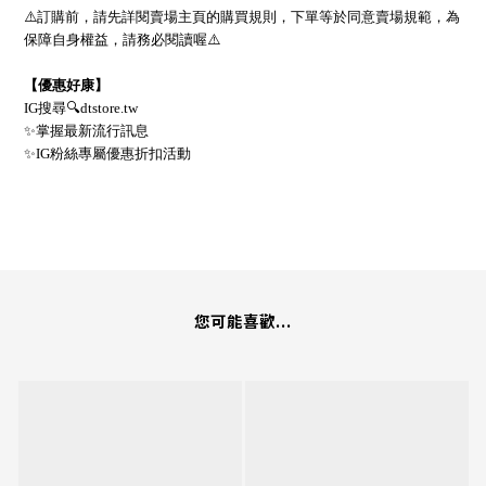
⚠
訂購前，請先詳閱賣場主頁的購買規則，下單等於同意賣場規範，為
保障自身權益，請務必閱讀喔
⚠
【優惠好康】
IG
搜尋
🔍
dtstore.tw
✨
掌握最新流行訊息
✨
IG
粉絲專屬優惠折扣活動
您可能喜歡...