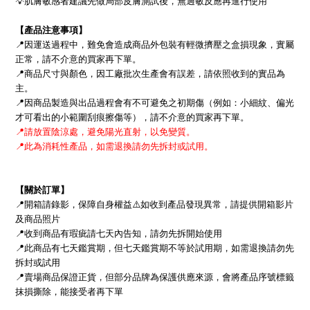
💡
肌膚敏感者建議先做局部皮膚測試後，無過敏反應再進行使用
【產品注意事項】
📍
因運送過程中，難免會造成商品外包裝有輕微擠壓之盒損現象，實屬
正常，請不介意的買家再下單。
📍
商品尺寸與顏色，因工廠批次生產會有誤差，請依照收到的實品為
主。
📍
因商品製造與出品過程會有不可避免之初期傷（例如：小細紋、偏光
才可看出的小範圍刮痕擦傷等），請不介意的買家再下單。
📍
請放置陰涼處，避免陽光直射，以免變質。
📍
此為消耗性產品，如需退換請勿先拆封或試用。
【關於訂單】
📍
開箱請錄影，保障自身權益
⚠
如收到產品發現異常，請提供開箱影片
及商品照片
📍
收到商品有瑕疵請七天內告知，請勿先拆開始使用
📍
此商品有七天鑑賞期，但七天鑑賞期不等於試用期，
如需退換請勿先
拆封或試用
📍
賣場商品保證正貨，但部分品牌為保護供應來源，會將產品序號標籤
抹損撕除，能接受者再下單