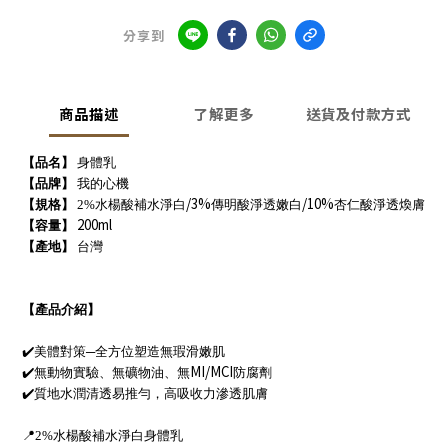
分享到
商品描述
了解更多
送貨及付款方式
【品名】
身體乳
【品牌】
我的心機
/3%
/10%
【規格】
2%
水楊酸補水淨白
傳明酸淨透嫩白
杏仁酸淨透煥膚
200ml
【容量】
【產地】
台灣
【產品介紹】
✔
美體對策─全方位塑造無瑕滑嫩肌
MI/MCI
✔
無動物實驗、無礦物油、無
防腐劑
✔
質地水潤清透易推勻，高吸收力滲透肌膚
📍
2%
水楊酸補水淨白身體乳