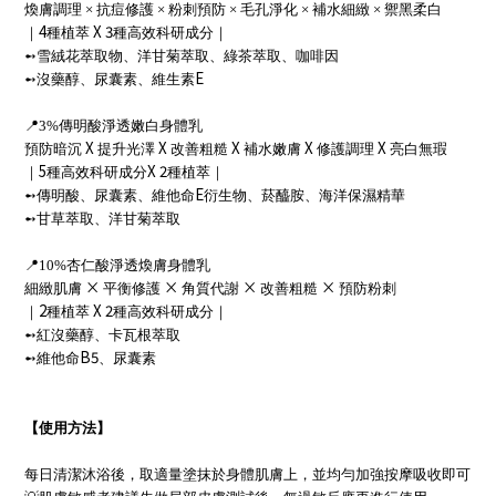
煥膚調理 × 抗痘修護 × 粉刺預防 × 毛孔淨化 × 補水細緻 × 禦黑柔白
4
X 3
｜
種植萃
種高效科研成分｜
➻
雪絨花萃取物、洋甘菊萃取、綠茶萃取、咖啡因
E
➻
沒藥醇、尿囊素、維生素
📍
3%
傳明酸淨透嫩白身體乳
X
X
X
X
X
預防暗沉
提升光澤
改善粗糙
補水嫩膚
修護調理
亮白無瑕
5
X 2
｜
種高效科研成分
種植萃｜
E
➻
傳明酸、尿囊素、維他命
衍生物、菸醯胺、海洋保濕精華
➻
甘草萃取、洋甘菊萃取
📍
10%
杏仁酸淨透煥膚身體乳
×
×
×
×
細緻肌膚
平衡修護
角質代謝
改善粗糙
預防粉刺
2
X 2
｜
種植萃
種高效科研成分｜
➻
紅
沒藥醇、卡瓦根萃取
B5
➻
維他命
、尿囊素
【使用方法】
每日清潔沐浴後，取適量塗抹於身體肌膚上，並均勻加強按摩吸收即可