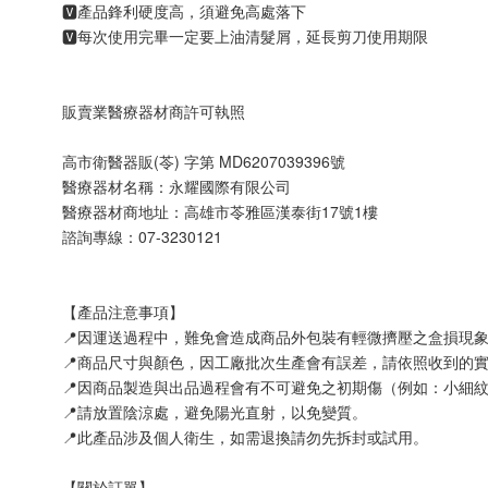
🆅產品鋒利硬度高，須避免高處落下
🆅每次使用完畢一定要上油清髮屑，延長剪刀使用期限
販賣業醫療器材商許可執照
高市衛醫器販(苓) 字第 MD6207039396號
醫療器材名稱：永耀國際有限公司
醫療器材商地址：高雄市苓雅區漢泰街17號1樓
諮詢專線：07-3230121
【產品注意事項】
📍因運送過程中，難免會造成商品外包裝有輕微擠壓之盒損現
📍商品尺寸與顏色，因工廠批次生產會有誤差，請依照收到的
📍因商品製造與出品過程會有不可避免之初期傷（例如：小細
📍請放置陰涼處，避免陽光直射，以免變質。
📍此產品涉及個人衛生，如需退換請勿先拆封或試用。
【關於訂單】