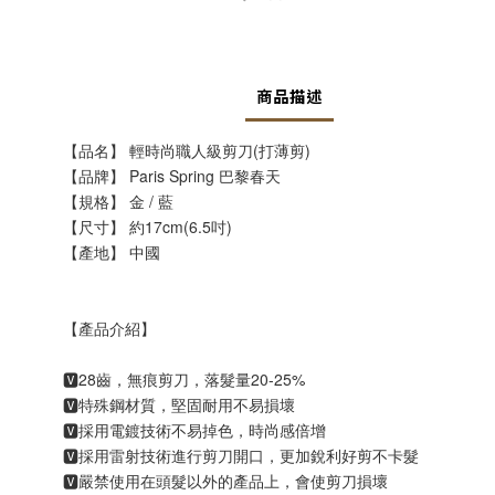
商品描述
【品名】 輕時尚職人級剪刀(打薄剪)
【品牌】 Paris Spring 巴黎春天
【規格】 金 / 藍
【尺寸】 約17cm(6.5吋)
【產地】 中國
【產品介紹】
🆅28齒，無痕剪刀，落髮量20-25%
🆅特殊鋼材質，堅固耐用不易損壞
🆅採用電鍍技術不易掉色，時尚感倍增
🆅採用雷射技術進行剪刀開口，更加銳利好剪不卡髮
🆅嚴禁使用在頭髮以外的產品上，會使剪刀損壞