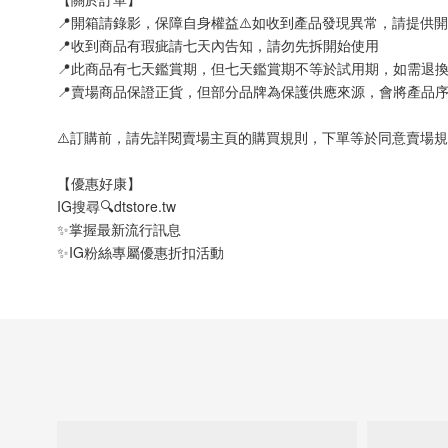
📍開箱請錄影，保障自身權益⚠️如收到產品發現異常，請提供
📍收到商品有瑕疵請七天內告知，請勿先拆開始使用
📍此商品有七天鑑賞期，但七天鑑賞期不等於試用期，如需退
📍賣場商品保證正貨，但部分品牌為保護供應來源，會將產品
⚠️訂購前，請先詳閱賣場主頁的購買規則，下單等於同意賣場規
【優惠好康】
IG搜尋🔍dtstore.tw
✨掌握最新流行訊息
✨IG粉絲專屬優惠折扣活動