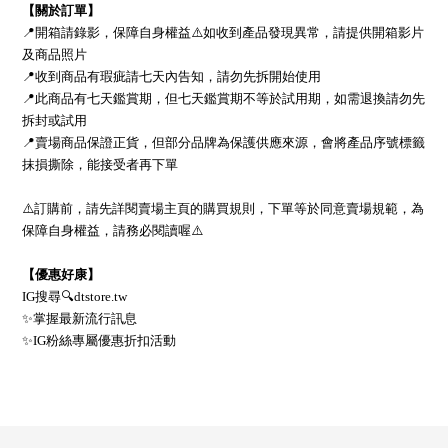
【關於訂單】
📍開箱請錄影，保障自身權益⚠️如收到產品發現異常，請提供開箱影片
及商品照片
📍收到商品有瑕疵請七天內告知，請勿先拆開始使用
📍此商品有七天鑑賞期，但七天鑑賞期不等於試用期，如需退換請勿先
拆封或試用
📍賣場商品保證正貨，但部分品牌為保護供應來源，會將產品序號標籤
抹損撕除，能接受者再下單
⚠️訂購前，請先詳閱賣場主頁的購買規則，下單等於同意賣場規範，為
保障自身權益，請務必閱讀喔⚠️
【優惠好康】
IG搜尋🔍dtstore.tw
✨掌握最新流行訊息
✨IG粉絲專屬優惠折扣活動