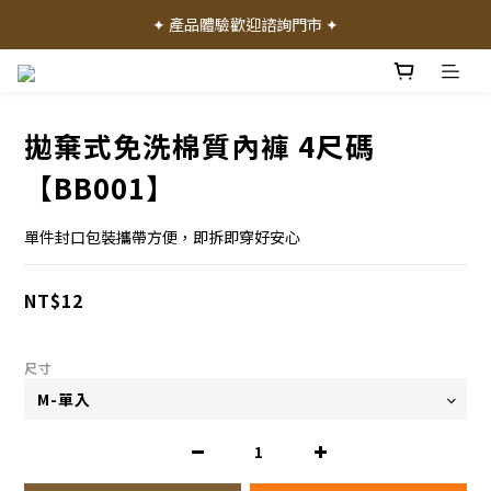
✦ 加入會員就送 50 元購物禮金 ✦
✦ 產品體驗歡迎諮詢門市 ✦
✦ 加入會員就送 50 元購物禮金 ✦
拋棄式免洗棉質內褲 4尺碼
【BB001】
單件封口包裝攜帶方便，即拆即穿好安心
NT$12
尺寸