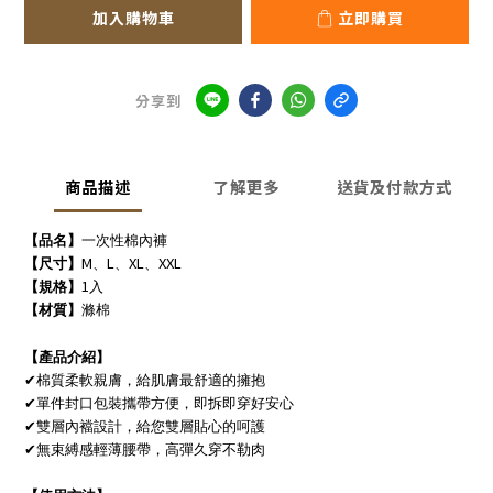
加入購物車
立即購買
分享到
商品描述
了解更多
送貨及付款方式
【品名】
一次性棉內褲
M
L
XL
XXL
【
尺寸
】
、
、
、
1
【
規格
】
入
【材質】
滌棉
【產品介紹】
✔
棉質柔軟親膚，給肌膚最舒適的擁抱
✔
單件封口包裝攜帶方便，即拆即穿好安心
✔
雙層內襠設計，給您雙層貼心的呵護
✔
無束縛感輕薄腰帶，高彈久穿不勒肉