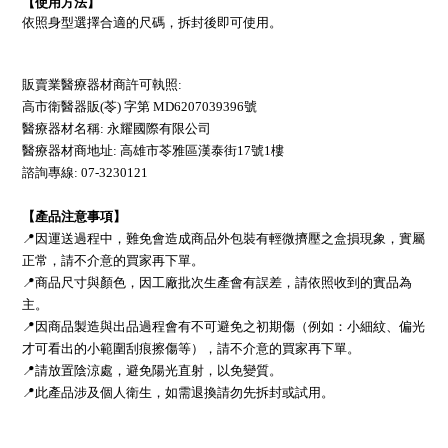
【使用方法】
依照身型選擇合適的尺碼，拆封後即可使用。
販賣業醫療器材商許可執照:
高市衛醫器販(苓) 字第 MD6207039396號
醫療器材名稱: 永耀國際有限公司
醫療器材商地址: 高雄市苓雅區漢泰街17號1樓
諮詢專線: 07-3230121
【產品注意事項】
📍因運送過程中，難免會造成商品外包裝有輕微擠壓之盒損現象，實屬
正常，請不介意的買家再下單。
📍商品尺寸與顏色，因工廠批次生產會有誤差，請依照收到的實品為
主。
📍因商品製造與出品過程會有不可避免之初期傷（例如：小細紋、偏光
才可看出的小範圍刮痕擦傷等），請不介意的買家再下單。
📍請放置陰涼處，避免陽光直射，以免變質。
📍此產品涉及個人衛生，如需退換請勿先拆封或試用。