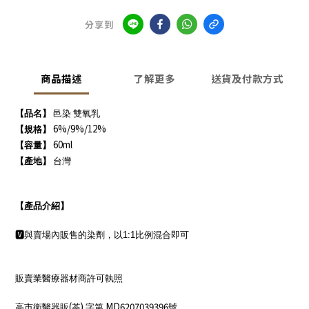
分享到
商品描述
了解更多
送貨及付款方式
【品名】
邑染 雙氧乳
6%/9%/12%
【規格】
60ml
【容量】
【產地】
台灣
【產品介紹】
🆅
與賣場內販售的染劑，以
1:1
比例混合即可
販賣業醫療器材商許可執照
(
)
MD6207039396
高市衛醫器販
苓
字第
號