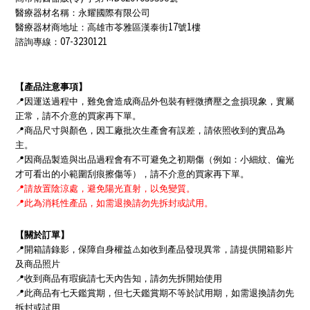
醫療器材名稱：永耀國際有限公司
17
1
醫療器材商地址：高雄市苓雅區漢泰街
號
樓
07-3230121
諮詢專線：
【產品注意事項】
📍
因運送過程中，難免會造成商品外包裝有輕微擠壓之盒損現象，實屬
正常，請不介意的買家再下單。
📍
商品尺寸與顏色，因工廠批次生產會有誤差，請依照收到的實品為
主。
📍
因商品製造與出品過程會有不可避免之初期傷（例如：小細紋、偏光
才可看出的小範圍刮痕擦傷等），請不介意的買家再下單。
📍
請放置陰涼處，避免陽光直射，以免變質。
📍
此為消耗性產品，如需退換請勿先拆封或試用。
【關於訂單】
📍
開箱請錄影，保障自身權益
⚠
如收到產品發現異常，請提供開箱影片
及商品照片
📍
收到商品有瑕疵請七天內告知，請勿先拆開始使用
📍
此商品有七天鑑賞期，但七天鑑賞期不等於試用期，
如需退換請勿先
拆封或試用