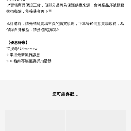
📍
賣場商品保證正貨，但部分品牌為保護供應來源，會將產品序號標籤
抹損撕除，能接受者再下單
⚠
訂購前，請先詳閱賣場主頁的購買規則，下單等於同意賣場規範，為
保障自身權益，請務必閱讀哦
⚠
【優惠好康】
IG
搜尋
🔍
dtstore.tw
✨
掌握最新流行訊息
✨
IG
粉絲專屬優惠折扣活動
您可能喜歡...