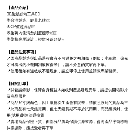
【產品介紹】
👍🏻
染髮必備工具
👍🏻
🌟
台灣製造、經典老牌
👏
🌟
CP
值超高
🙌🏻
🌟
染碗內側清楚刻度標示
🙌🏻
🌟
染梳尖尾設計，輕鬆分線頭髮
⭐
【產品注意事項】
📍
因商品製造與出品過程會有不可避免之初期傷（例如：小細紋、偏光
才可看出的小範圍刮痕擦傷等），請不介意的買家再下單。
📍
使用後如有過敏或不適現象，請立即停止使用並請教專業醫師。
【關於訂單】
📍
開箱請錄影，保障自身權益
⚠
如收到產品發現異常，請提供開箱影片
及商品照片
📍
商品尺寸與顏色，因工廠批次生產會有誤差，請依照收到的實品為主
📍
此商品有七天鑑賞期，但七天鑑賞期不等於試用期，
商品經拆封、使
用(試用)則無法退換貨
📍
賣場商品保證正貨，但部分品牌為保護供應來源，會將產品序號標籤
抹損撕除，能接受者再下單