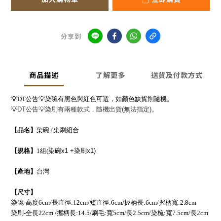
分享到
商品描述
了解更多
送貨及付款方式
💡
DT
公告
💡
染碗有黑色與紅色可選，如顏色缺貨則隨機。
💡
DT
公告
💡
染刷有兩種款式，隨機出貨
(
無法指定
)
。
【品名】
染碗
+
染刷組合
【規格】
1
組(
染碗
x1 +
染刷
x1)
【產地】
台灣
【尺寸】
染碗-高度6cm/長
直徑:12cm/短直徑:6cm/握柄長:6cm/握柄寬:2.8cm
染刷-全長22cm /握柄長:14.5/刷毛:寬5cm/長2.5cm/染梳:寬7.5cm/長2cm