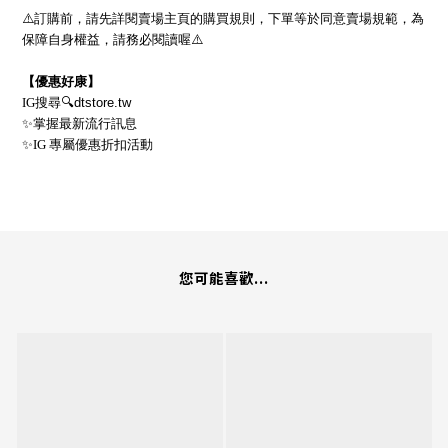
⚠
訂購前，請先詳閱賣場主頁的購買規則，下單等於同意賣場規範，為
保障自身權益，請務必閱讀喔
⚠
【優惠好康】
IG
搜尋
🔍dtstore.tw
✨
掌握最新流行訊息
✨
IG
專屬優惠折扣活動
您可能喜歡...