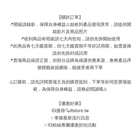
【關於訂單】
📍開箱請錄影，保障自身權益⚠️如收到產品發現異常，請提供開
箱影片及商品照片
📍收到商品有瑕疵請七天內告知，請勿先拆開始使用
📍此商品有七天鑑賞期，但七天鑑賞期不等於試用期，如需退換
請勿先拆封或試用
📍賣場商品保證正貨，但部分品牌為保護供應來源，會將產品序
號標籤抹損撕除，能接受者再下單
⚠️訂購前，請先詳閱賣場主頁的購買規則，下單等於同意賣場規
範，為保障自身權益，請務必閱讀哦⚠️
【優惠好康】
IG搜尋🔍dtstore.tw
✨掌握最新流行訊息
✨IG粉絲專屬優惠折扣活動