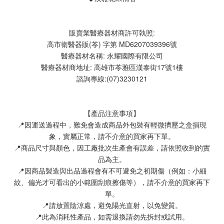
販賣業醫療器材商許可執照:
高市衛醫器販(苓) 字第 MD6207039396號
醫療器材名稱: 永耀國際有限公司
醫療器材商地址: 高雄市苓雅區漢泰街17號1樓
諮詢專線:(07)3230121
【產品注意事項】
📍因運送過程中，難免會造成商品外包裝有輕微擠壓之盒損現
象，實屬正常，請不介意的買家再下單。
📍商品尺寸與顏色，因工廠批次生產會有誤差，請依照收到的實
品為主。
📍因商品製造與出品過程會有不可避免之初期傷（例如：小細
紋、偏光才可看出的小範圍刮痕擦傷等），請不介意的買家再下
單。
📍請放置陰涼處，避免陽光直射，以免變質。
📍此為消耗性產品，如需退換請勿先拆封或試用。