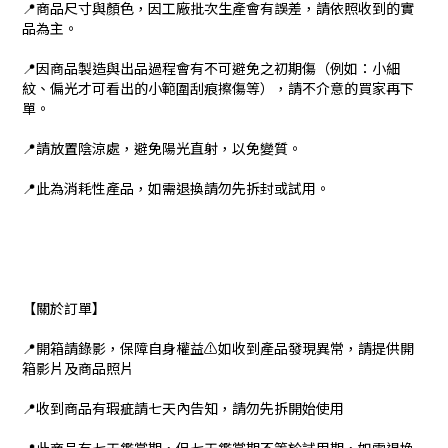
📍商品尺寸與顏色，因工廠批次生產會有誤差，請依照收到的實
品為主。
📍因商品製造與出品過程會有不可避免之初期傷（例如：小細
紋、偏光才可看出的小範圍刮痕擦傷等），請不介意的買家再下
單。
📍請放置陰涼處，避免陽光直射，以免變質。
📍此為消耗性產品，如需退換請勿先拆封或試用。
【關於訂單】
📍開箱請錄影，保障自身權益⚠️如收到產品發現異常，請提供開
箱影片及商品照片
📍收到商品有瑕疵請七天內告知，請勿先拆開始使用