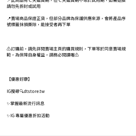
📍此商品有七天鑑賞期，但七天鑑賞期不等於試用期，如需退換
請勿先拆封或試用
📍賣場商品保證正貨，但部分品牌為保護供應來源，會將產品序
號標籤抹損撕除，能接受者再下單
⚠️訂購前，請先詳閱賣場主頁的購買規則，下單等於同意賣場規
範，為保障自身權益，請務必閱讀喔⚠️
【優惠好康】
IG搜尋🔍dtstore.tw
✨掌握最新流行訊息
✨IG 專屬優惠折扣活動