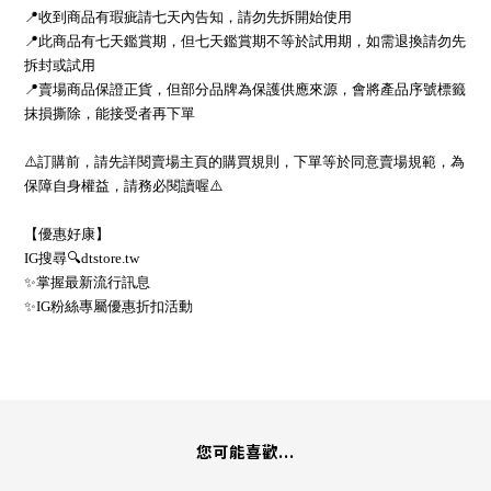
📍收到商品有瑕疵請七天內告知，請勿先拆開始使用
📍此商品有七天鑑賞期，但七天鑑賞期不等於試用期，如需退換請勿先
拆封或試用
📍賣場商品保證正貨，但部分品牌為保護供應來源，會將產品序號標籤
抹損撕除，能接受者再下單
⚠️訂購前，請先詳閱賣場主頁的購買規則，下單等於同意賣場規範，為
保障自身權益，請務必閱讀喔⚠️
【優惠好康】
IG搜尋🔍dtstore.tw
✨掌握最新流行訊息
✨IG粉絲專屬優惠折扣活動
您可能喜歡...