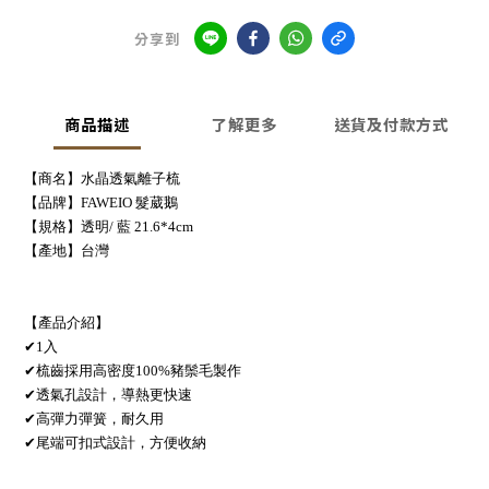
分享到
商品描述
了解更多
送貨及付款方式
【商名】水晶透氣離子梳
【品牌】FAWEIO 髮葳鵝
【規格】透明/ 藍 21.6*4cm
【產地】台灣
【產品介紹】
✔1入
✔梳齒採用高密度100%豬鬃毛製作
✔透氣孔設計，導熱更快速
✔高彈力彈簧，耐久用
✔尾端可扣式設計，方便收納