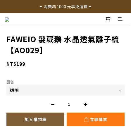
✦ 加入會員就送 50 元購物禮金 ✦
✦ 消費滿 1000 元享免運費 ✦
✦ 產品體驗歡迎諮詢門市 ✦
✦ 加入會員就送 50 元購物禮金 ✦
FAWEIO 髮葳鵝 水晶透氣離子梳
【AO029】
NT$199
顏色
加入購物車
立即購買