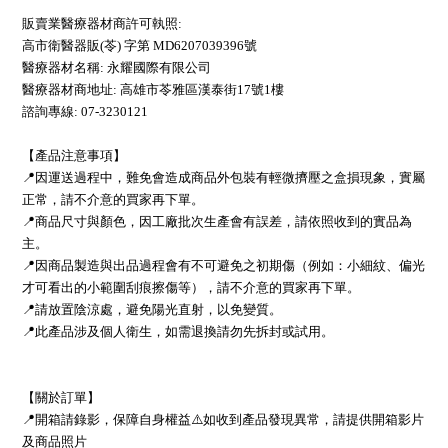
販賣業醫療器材商許可執照:
高市衛醫器販(苓) 字第 MD6207039396號
醫療器材名稱: 永耀國際有限公司
醫療器材商地址: 高雄市苓雅區漢泰街17號1樓
諮詢專線: 07-3230121
【產品注意事項】
📍因運送過程中，難免會造成商品外包裝有輕微擠壓之盒損現象，實屬
正常，請不介意的買家再下單。
📍商品尺寸與顏色，因工廠批次生產會有誤差，請依照收到的實品為
主。
📍因商品製造與出品過程會有不可避免之初期傷（例如：小細紋、偏光
才可看出的小範圍刮痕擦傷等），請不介意的買家再下單。
📍請放置陰涼處，避免陽光直射，以免變質。
📍此產品涉及個人衛生，如需退換請勿先拆封或試用。
【關於訂單】
📍開箱請錄影，保障自身權益⚠️如收到產品發現異常，請提供開箱影片
及商品照片