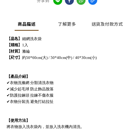
分享到
商品描述
了解更多
送貨及付款方式
【品名】
細網洗衣袋
【規格】
1入
【材質】
滌綸
【尺寸】
約50*60cm(大) / 50*40cm(中) / 40*30cm(小)
【產品介紹】
✔衣物洗滌網 分類清洗衣物
✔減少起毛球 防止飾品脫落
✔防護拉鍊頭 拉鍊不傷衣服
✔衣物分裝洗 避免打結拉扯
【使用方法】
將衣物放入洗衣袋內，並放入洗衣機內清洗。