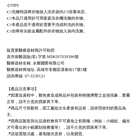
小TIPS
👉洗滌時請將衣物放入洗衣袋內2/3容量為宜。
👉本品只適用於可用家庭洗衣機洗滌的衣物。
👉本產品並不適用於需要手洗或幹洗的衣物。
👉勿將有尖銳金屬配件的衣物放入袋內洗滌。
販賣業醫療器材商許可執照:
高市衛醫器販(苓) 字第 MD6207039396號
醫療器材名稱: 永耀國際有限公司
醫療器材商地址: 高雄市苓雅區漢泰街17號1樓
諮詢專線: 07-3230121
【產品注意事項】
📍因運送過程中，難免會造成商品外包裝有輕微擠壓之盒損現象，實屬
正常，請不介意的買家再下單。
📍商品尺寸與顏色，因工廠批次生產會有誤差，請依照收到的實品為
主。
📍因商品製造與出品過程會有不可避免之初期傷（例如：小細紋、偏光
才可看出的小範圍刮痕擦傷等），請不介意的買家再下單。
📍請放置陰涼處，避免陽光直射，以免變質。