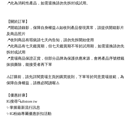
📍此為消耗性產品，如需退換請勿先拆封或試用。
【關於訂單】
📍開箱請錄影，保障自身權益⚠️如收到產品發現異常，請提供開箱影片
及商品照片
📍收到商品有瑕疵請七天內告知，請勿先拆開始使用
📍此商品有七天鑑賞期，但七天鑑賞期不等於試用期，如需退換請勿先
拆封或試用
📍賣場商品保證正貨，但部分品牌為保護供應來源，會將產品序號標籤
抹損撕除，能接受者再下單
⚠️訂購前，請先詳閱賣場主頁的購買規則，下單等於同意賣場規範，為
保障自身權益，請務必閱讀喔⚠️
【優惠好康】
IG搜尋🔍dtstore.tw
✨掌握最新流行訊息
✨IG粉絲專屬優惠折扣活動