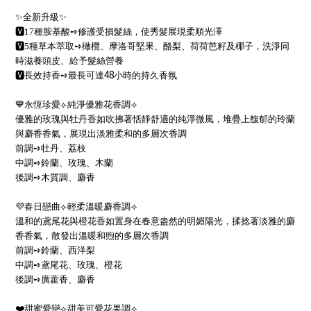
✨
全新升級
✨
🆅
17
種胺基酸
➺
修護受損髮絲，使秀髮展現柔順光澤
🆅
5
種草本萃取
➺
橄欖、摩洛哥堅果、酪梨、荷荷芭籽及椰子，洗淨同
時滋養頭皮、給予髮絲營養
48
🆅
長效持香
➺
最長可達
小時的持久香氛
💙
永恆珍愛
⟣
純淨優雅花香調
⟢
優雅的玫瑰與牡丹香如吹拂著恬靜舒適的純淨微風，堆疊上馥郁的玲蘭
與麝香香氣，展現出淡雅柔和的多層次香調
前調
➺
牡丹、荔枝
中調
➺
鈴蘭、玫瑰、木蘭
後調
➺
木質調、麝香
💜
春日戀曲
⟣
輕柔溫暖麝香調
⟢
溫和的鳶尾花與橙花香如置身在春意盎然的明媚陽光，揉捻著淡雅的麝
香香氣，散發出溫暖和煦的多層次香調
前調
➺
鈴蘭、西洋梨
中調
➺
鳶尾花、玫瑰、橙花
後調
➺
廣藿香、麝香
❤
甜蜜愛戀
⟣
甜美可愛花果調
⟢