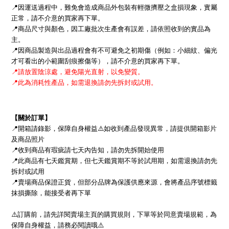
📍
因運送過程中，難免會造成商品外包裝有輕微擠壓之盒損現象，實屬
正常，請不介意的買家再下單。
📍
商品尺寸與顏色，因工廠批次生產會有誤差，請依照收到的實品為
主。
📍
因商品製造與出品過程會有不可避免之初期傷（例如：小細紋、偏光
才可看出的小範圍刮痕擦傷等），請不介意的買家再下單。
📍
請放置陰涼處，避免陽光直射，以免變質。
📍
此為消耗性產品，如需退換請勿先拆封或試用。
【關於訂單】
📍
開箱請錄影，保障自身權益
⚠
如收到產品發現異常，請提供開箱影片
及商品照片
📍
收到商品有瑕疵請七天內告知，請勿先拆開始使用
📍
此商品有七天鑑賞期，但七天鑑賞期不等於試用期，
如需退換請勿先
拆封或試用
📍
賣場商品保證正貨，但部分品牌為保護供應來源，會將產品序號標籤
抹損撕除，能接受者再下單
⚠
訂購前，請先詳閱賣場主頁的購買規則，下單等於同意賣場規範，為
保障自身權益，請務必閱讀哦
⚠