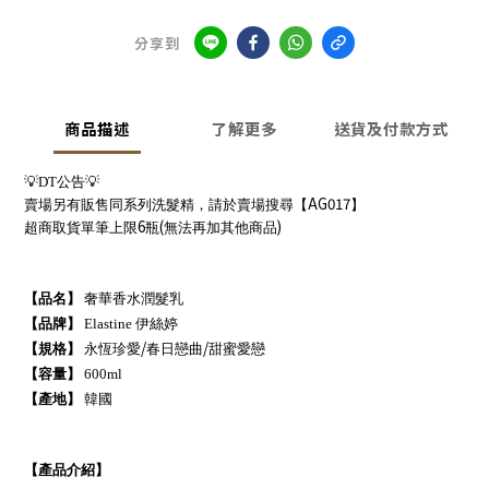
分享到
商品描述
了解更多
送貨及付款方式
💡
DT
公告
💡
AG017
賣場另有販售同系列洗髮精，請於賣場搜尋【
】
6
(
)
超商取貨單筆上限
瓶
無法再加其他商品
【品名】
奢華香水潤髮乳
【品牌】
Elastine
伊絲婷
/
/
【規格】
永恆珍愛
春日戀曲
甜蜜愛戀
【容量】
600ml
【產地】
韓國
【產品介紹】