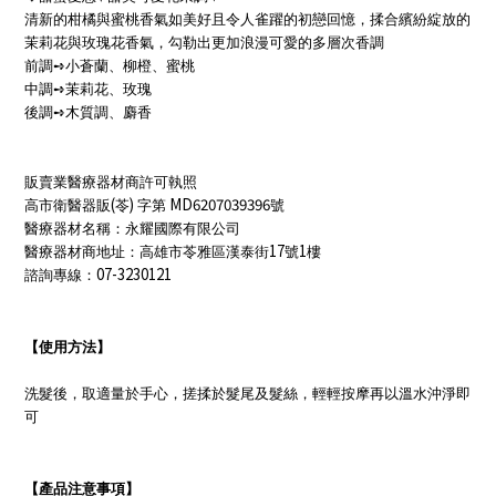
清新的柑橘與蜜桃香氣如美好且令人雀躍的初戀回憶，揉合繽紛綻放的
茉莉花與玫瑰花香氣，勾勒出更加浪漫可愛的多層次香調
前調
➺
小蒼蘭、柳橙、蜜桃
中調
➺
茉莉花、玫瑰
後調
➺
木質調、麝香
販賣業醫療器材商許可執照
(
)
MD6207039396
高市衛醫器販
苓
字第
號
醫療器材名稱：永耀國際有限公司
17
1
醫療器材商地址：高雄市苓雅區漢泰街
號
樓
07-3230121
諮詢專線：
【使用方法】
洗髮後，取適量於手心，搓揉於髮尾及髮絲，輕輕按摩再以溫水沖淨即
可
【產品注意事項】