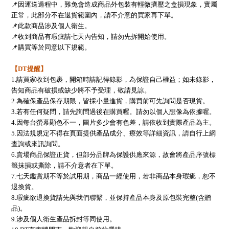
📌
因運送過程中，難免會造成商品外包裝有輕微擠壓之盒損現象，實屬
正常，此部分不在退貨範圍內，請不介意的買家再下單。
📌
此款商品涉及個人衛生。
📌
收到商品有瑕疵請七天內告知，請勿先拆開始使用。
📌
購買等於同意以下規範。
【DT提醒】
1.
請買家收到包裹，開箱時請記得錄影，為保證自己權益；如未錄影，
告知商品有破損或缺少將不予受理，敬請見諒。
2.
為確保產品保存期限，皆採小量進貨，購買前可先詢問是否現貨。
3.
若有任何疑問，請先詢問過後在購買喔。請勿以個人想像為依據喔。
4.
因每台螢幕顯色不一，圖片多少會有色差，請依收到實際產品為主。
5.
因法規規定不得在頁面提供產品成分、療效等詳細資訊，請自行上網
查詢或來訊詢問。
6.
賣場商品保證正貨，但部分品牌為保護供應來源，故會將產品序號標
籤抹損或撕除，請不介意者在下單。
7.
七天鑑賞期不等於試用期，商品一經使用，若非商品本身瑕疵，恕不
退換貨。
8.
瑕疵欲退換貨請先與我們聯繫，並保持產品本身及原包裝完整(含贈
品)。
9.
涉及個人衛生
產品拆封等同使用。