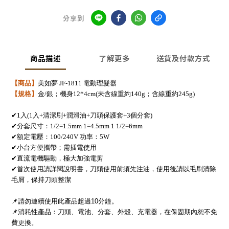
分享到
商品描述
了解更多
送貨及付款方式
【商品】
美如夢 JF-1811 電動理髮器
【規格】
金/銀；機身12*4cm(未含線重約140g；含線重約245g)
✔
1
入(1入+清潔刷+潤滑油+刀頭保護套+3個分套)
✔
分套尺寸：
1/2=1.5mm 1=4.5mm 1 1/2=6mm
✔
額定電壓：100/240V 功率：5W
✔
小台方便攜帶；需插電使用
✔
直流電機驅動，極大加強電剪
✔
首次使用請詳閱說明書，刀頭使用前須先注油，使用後請以毛刷清除
毛屑，保持刀頭整潔
📌
請勿連續使用此產品超過
10
分鐘。
📌
消耗性產品：刀頭、電池、分套、外殼、充電器，在保固期內恕不免
費更換。