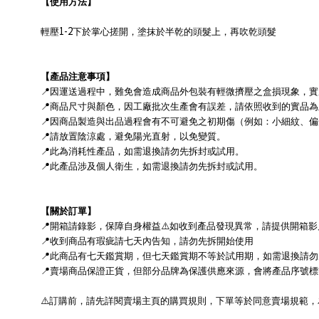
【使用方法】
1-2
輕壓
下於掌心搓開，塗抹於半乾的頭髮上，再吹乾頭髮
【產品注意事項】
📍
因運送過程中，難免會造成商品外包裝有輕微擠壓之盒損現象，實
📍
商品尺寸與顏色，因工廠批次生產會有誤差，請依照收到的實品為
📍
因商品製造與出品過程會有不可避免之初期傷（例如：小細紋、偏
📍
請放置陰涼處，避免陽光直射，以免變質。
📍
此為消耗性產品，如需退換請勿先拆封或試用。
📍
此產品涉及個人衛生，如需退換請勿先拆封或試用。
【關於訂單】
📍
開箱請錄影，保障自身權益
⚠
如收到產品發現異常，請提供開箱影
📍
收到商品有瑕疵請七天內告知，請勿先拆開始使用
📍
此商品有七天鑑賞期，但七天鑑賞期不等於試用期，
如需退換請勿
📍
賣場商品保證正貨，但部分品牌為保護供應來源，會將產品序號標
⚠
訂購前，請先詳閱賣場主頁的購買規則，下單等於同意賣場規範，