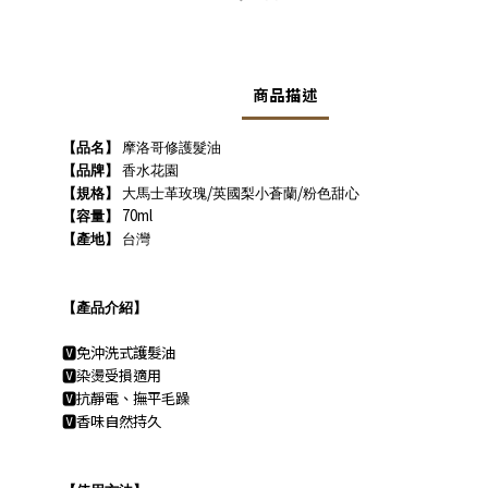
商品描述
【品名】
摩洛哥修護髮油
【品牌】
香水花園
/
/
【規格】
大馬士革玫瑰
英國梨小蒼蘭
粉色甜心
70ml
【容量】
【產地】
台灣
【產品介紹】
免沖洗式護髮油
🆅
染燙受損適用
🆅
抗靜電、撫平毛躁
🆅
香味自然持久
🆅