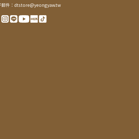
郵件：dtstore@yeongyaw.tw