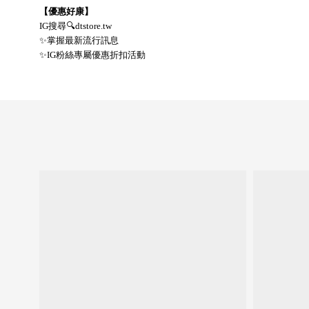
【優惠好康】
IG
搜尋
🔍
dtstore.tw
✨
掌握最新流行訊息
✨
IG
粉絲專屬優惠折扣活動