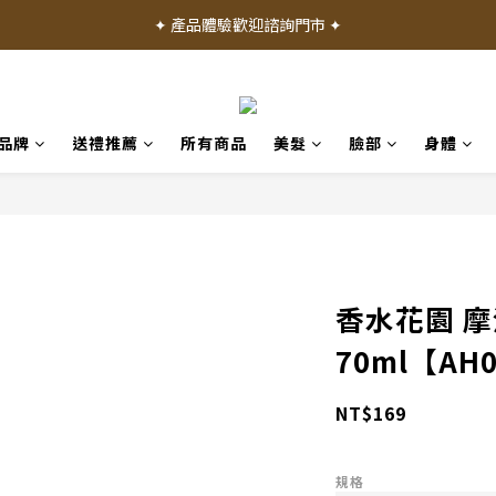
✦ 加入會員就送 50 元購物禮金 ✦
✦ 產品體驗歡迎諮詢門市 ✦
✦ 加入會員就送 50 元購物禮金 ✦
品牌
送禮推薦
所有商品
美髮
臉部
身體
香水花園 
70ml【AH
NT$169
規格