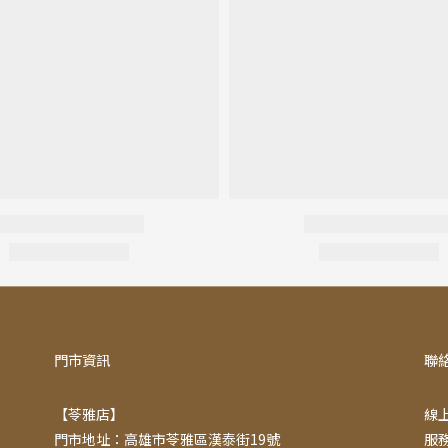
門市資訊
聯
【苓雅店】
線上
門市地址：高雄市苓雅區漢泰街19號
服務