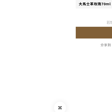
若
分享到