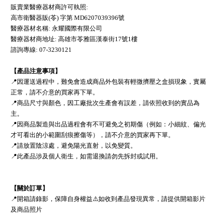
販賣業醫療器材商許可執照:
高市衛醫器販(苓) 字第 MD6207039396號
醫療器材名稱: 永耀國際有限公司
醫療器材商地址: 高雄市苓雅區漢泰街17號1樓
諮詢專線: 07-3230121
【產品注意事項】
📍因運送過程中，難免會造成商品外包裝有輕微擠壓之盒損現象，實屬
正常，請不介意的買家再下單。
📍商品尺寸與顏色，因工廠批次生產會有誤差，請依照收到的實品為
主。
📍因商品製造與出品過程會有不可避免之初期傷（例如：小細紋、偏光
才可看出的小範圍刮痕擦傷等），請不介意的買家再下單。
📍請放置陰涼處，避免陽光直射，以免變質。
📍此產品涉及個人衛生，如需退換請勿先拆封或試用。
【關於訂單】
📍開箱請錄影，保障自身權益⚠️如收到產品發現異常，請提供開箱影片
及商品照片