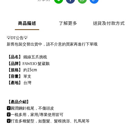
商品描述
了解更多
送貨及付款方式
💡
DT
公告
💡
新舊包裝交替出貨中，請不介意的買家再進行下單哦
【品名】
鐵線五爪挑梳
【品牌】
FAWEIO 髮葳鵝
15cm
【規格】
約
【容量】
單支
【產地】
台灣
【產品介紹】
🆅
圓潤鋼針梳尾，不傷頭皮
/
🆅
一梳多用，家用
專業使用皆可
🆅
打造多種髮型，如盤髮、髮根挑澎、扎馬尾等