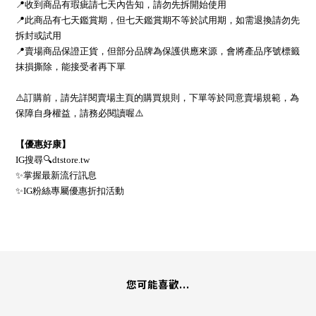
📍收到商品有瑕疵請七天內告知，請勿先拆開始使用
📍此商品有七天鑑賞期，但七天鑑賞期不等於試用期，如需退換請勿先
拆封或試用
📍賣場商品保證正貨，但部分品牌為保護供應來源，會將產品序號標籤
抹損撕除，能接受者再下單
⚠️訂購前，請先詳閱賣場主頁的購買規則，下單等於同意賣場規範，為
保障自身權益，請務必閱讀喔⚠️
【優惠好康】
IG搜尋🔍dtstore.tw
✨掌握最新流行訊息
✨IG粉絲專屬優惠折扣活動
您可能喜歡...