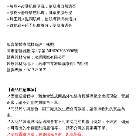
⟣
珍珠
➺
改受肌膚暗沉，使肌膚自然透亮
⟣
茶樹
➺
舒緩敏感肌膚，減緩皮脂分泌
⟣
蜂王乳
➺
滋潤肌膚，使肌膚彈潤有活力
⟣
維他命
➺
給予肌膚養分，使肌膚透亮
販賣業醫療器材商許可執照
(
)
MD6207039396
高市衛醫器販
苓
字第
號
醫療器材名稱：永耀國際有限公司
17
1
醫療器材商地址：高雄市苓雅區漢泰街
號
樓
07-3230121
諮詢專線：
【產品注意事項】
📍
因運送過程中，難免會造成商品外包裝有輕微擠壓之盒損現象，實屬
正常，請不介意的買家再下單。
📍
商品尺寸與顏色，因工廠批次生產會有誤差，請依照收到的實品為
主。
📍
因商品製造與出品過程會有不可避免之初期傷（例如：小細紋、偏光
才可看出的小範圍刮痕擦傷等），請不介意的買家再下單。
📍
請放置陰涼處，避免陽光直射，以免變質。