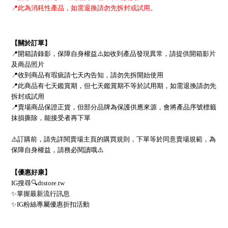
📍
此為消耗性產品，如需退換請勿先拆封或試用。
【關於訂單】
📍
開箱請錄影，保障自身權益
⚠
如收到產品發現異常，請提供開箱影片
及商品照片
📍
收到商品有瑕疵請七天內告知，請勿先拆開始使用
📍
此商品有七天鑑賞期，但七天鑑賞期不等於試用期，
如需退換請勿先
拆封或試用
📍
賣場商品保證正貨，但部分品牌為保護供應來源，會將產品序號標籤
抹損撕除，能接受者再下單
⚠
訂購前，請先詳閱賣場主頁的購買規則，下單等於同意賣場規範，為
保障自身權益，請務必閱讀哦
⚠
【優惠好康】
IG
搜尋
🔍
dtstore.tw
✨
掌握最新流行訊息
✨
IG
粉絲專屬優惠折扣活動