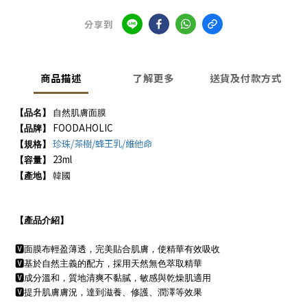
分享到
商品描述
了解更多
送貨及付款方式
【品名】
自然肌膚面膜
FOODAHOLIC
【品牌】
珍珠
/
茶樹
/
蜂王乳
/
維他命
【規格】
23ml
【容量】
【產地】
韓國
【產品介紹】
🆅
面膜布輕盈薄透，完美貼合肌膚，使精華有效吸收
🆅
基於自然主義的配方，採用天然無色萃取精華
🆅
成分溫和，質地清爽不黏膩，敏感與乾燥肌適用
🆅
提升肌膚膚況，達到滋養、修護、潤澤等效果