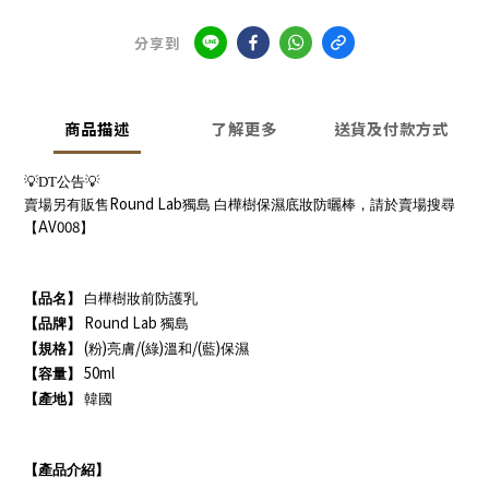
分享到
商品描述
了解更多
送貨及付款方式
💡
DT
公告
💡
Round Lab
賣場另有販售
獨島 白樺樹保濕底妝防曬棒，請於賣場搜尋
AV008
【
】
【品名】
白樺樹妝前防護乳
Round Lab
【品牌】
獨島
(
)
/(
)
/(
)
【規格】
粉
亮膚
綠
溫和
藍
保濕
50ml
【容量】
【產地】
韓國
【產品介紹】