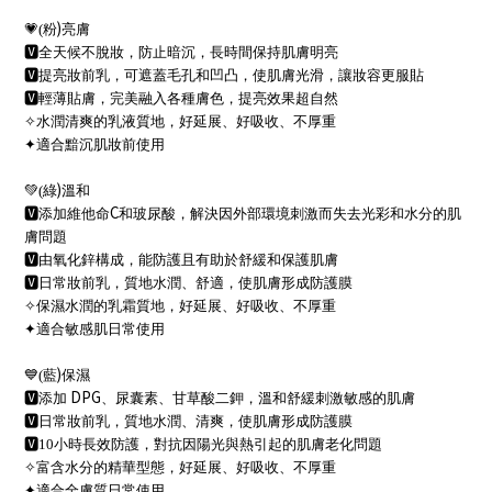
)
💗
(
粉
亮膚
🆅
全天候不脫妝，防止暗沉，長時間保持肌膚明亮
🆅
提亮妝前乳，可遮蓋毛孔和凹凸，使肌膚光滑，讓妝容更服貼
🆅
輕薄貼膚，完美融入各種膚色，提亮效果超自然
✧
水潤清爽的乳液質地，好延展、好吸收、不厚重
✦
適合黯沉肌妝前使用
)
💚
(
綠
溫和
C
🆅
添加維他命
和玻尿酸，解決因外部環境刺激而失去光彩和水分的肌
膚問題
🆅
由氧化鋅構成，能防護且有助於舒緩和保護肌膚
🆅
日常妝前乳，
質地水潤、舒適，使肌膚形成防護膜
✧
保濕水潤的乳霜質地，好延展、好吸收、不厚重
✦
適合敏感肌日常使用
)
💙
(
藍
保濕
DPG
🆅
添加
、尿囊素、甘草酸二鉀，溫和舒緩刺激敏感的肌膚
🆅
日常妝前乳，
質地水潤、清爽，使肌膚形成防護膜
🆅
10
小時長效防護，對抗因陽光與熱引起的肌膚老化問題
✧
富含水分的精華型態，好延展、好吸收、不厚重
✦
適合全膚質日常使用