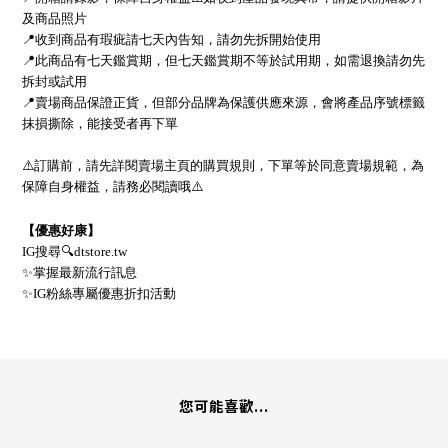
及商品照片
📍
收到商品有瑕疵請七天內告知，請勿先拆開始使用
📍
此商品有七天鑑賞期，但七天鑑賞期不等於試用期，
如需退換請勿先
拆封或試用
📍
賣場商品保證正貨，但部分品牌為保護供應來源，會將產品序號標籤
抹損撕除，能接受者再下單
⚠
訂購前，請先詳閱賣場主頁的購買規則，下單等於同意賣場規範，為
保障自身權益，請務必閱讀哦
⚠
【優惠好康】
IG
搜尋
🔍
dtstore.tw
✨
掌握最新流行訊息
✨
IG
粉絲專屬優惠折扣活動
您可能喜歡...