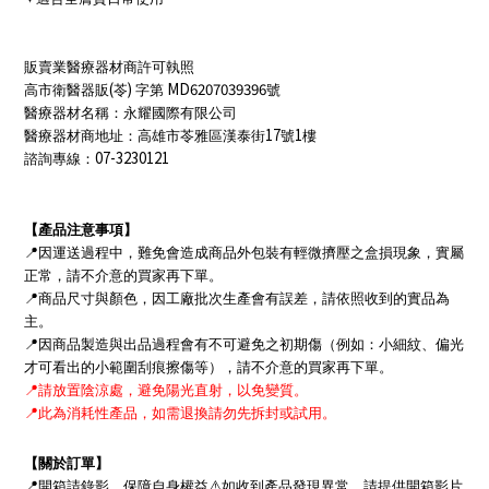
販賣業醫療器材商許可執照
(
)
MD6207039396
高市衛醫器販
苓
字第
號
醫療器材名稱：永耀國際有限公司
17
1
醫療器材商地址：高雄市苓雅區漢泰街
號
樓
07-3230121
諮詢專線：
【產品注意事項】
📍
因運送過程中，難免會造成商品外包裝有輕微擠壓之盒損現象，實屬
正常，請不介意的買家再下單。
📍
商品尺寸與顏色，因工廠批次生產會有誤差，請依照收到的實品為
主。
📍
因商品製造與出品過程會有不可避免之初期傷（例如：小細紋、偏光
才可看出的小範圍刮痕擦傷等），請不介意的買家再下單。
📍
請放置陰涼處，避免陽光直射，以免變質。
📍
此為消耗性產品，如需退換請勿先拆封或試用。
【關於訂單】
📍
開箱請錄影，保障自身權益
⚠
如收到產品發現異常，請提供開箱影片