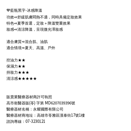
-
💙
藍瓶黑字
冰感降溫
功效
➺
舒緩肌膚悶熱不適，同時具備定妝效果
特色
➺
夏季首選，定妝＋降溫雙重效果
妝感
➺
清涼降溫，呈現微光澤妝感
適合膚質
➺
混合肌、油肌
適合情境
➺
夏天、高溫、
戶
外
控油力★★
保濕力★★
持妝力★★★
清涼感★★★★★
販賣業醫療器材商許可執照
(
)
MD6207039396
高市衛醫器販
苓
字第
號
醫療器材名稱：永耀國際有限公司
17
1
醫療器材商地址：高雄市苓雅區漢泰街
號
樓
07-3230121
諮詢專線：