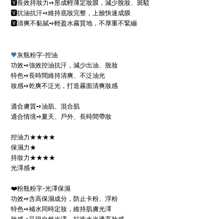
🆅
長效持妝力
➺
形成輕薄定妝膜，減少脫妝、斑駁
🆅
抗油抗汗
➺
維持底妝完整，上臉快速成膜
🆅
清爽不黏膩
➺
輕盈水霧質地，不厚重不緊繃
-
🖤
灰瓶粉字
控油
功效
➺
強效控油抗汗，減少出油、脫妝
特色
➺
長時間維持清爽、不泛油光
妝感
➺
乾爽不泛光，打造霧面清爽妝感
適合膚質
➺
油肌、混合肌
適合情境
➺
夏天、戶外、長時間帶妝
控油力★★★★
保濕力★
持妝力★★★★
光澤感★
-
❤
粉瓶粉字
光澤保濕
功效
➺
含高保濕成分，防止卡粉、浮粉
特色
➺
補水同時定妝，維持肌膚光澤