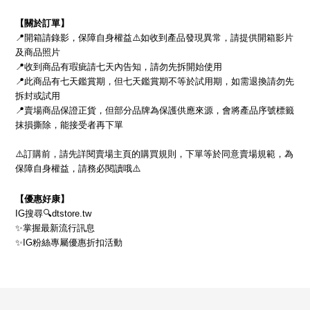
【關於訂單】
📍
開箱請錄影，保障自身權益
⚠
如收到產品發現異常，請提供開箱影片
及商品照片
📍
收到商品有瑕疵請七天內告知，請勿先拆開始使用
📍
此商品有七天鑑賞期，但七天鑑賞期不等於試用期，
如需退換請勿先
拆封或試用
📍
賣場商品保證正貨，但部分品牌為保護供應來源，會將產品序號標籤
抹損撕除，能接受者再下單
⚠
訂購前，請先詳閱賣場主頁的購買規則，下單等於同意賣場規範，為
保障自身權益，請務必閱讀哦
⚠
【優惠好康】
IG
搜尋
🔍
dtstore.tw
✨
掌握最新流行訊息
✨
IG
粉絲專屬優惠折扣活動