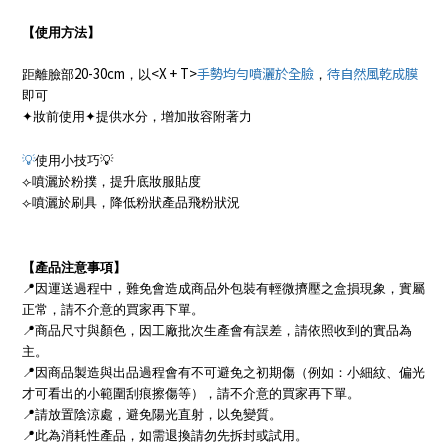
【使用方法】
20-30cm
<X + T>
手勢均勻噴灑於全臉
待自然風乾成膜
距離臉部
，以
，
即可
✦
妝前使用
✦
提供水分，增加妝容附著力
💡
使用小技巧
💡
⟣
噴灑於粉撲，提升底妝服貼度
⟣
噴灑於刷具，降低粉狀產品飛粉狀況
【產品注意事項】
📍
因運送過程中，難免會造成商品外包裝有輕微擠壓之盒損現象，實屬
正常，請不介意的買家再下單。
📍
商品尺寸與顏色，因工廠批次生產會有誤差，請依照收到的實品為
主。
📍
因商品製造與出品過程會有不可避免之初期傷（例如：小細紋、偏光
才可看出的小範圍刮痕擦傷等），請不介意的買家再下單。
📍
請放置陰涼處，避免陽光直射，以免變質。
📍
此為消耗性產品，如需退換請勿先拆封或試用。