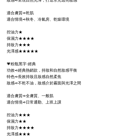
妝感
➺
呈現自然光澤，打造水光透亮妝感
適合膚質
➺
乾肌
適合情境
➺
秋冬、冷氣房、乾燥環境
控油力★
保濕力★★★★
持妝力★★★
光澤感★★★★★
-
💗
粉瓶黑字
經典
功效
➺
經典熱銷款，持妝和自然妝感平衡
特色
➺
長效持妝且妝感自然柔焦
妝感
➺
不乾不油，妝感介於霧面與光澤之間
適合膚質
➺
全膚質、一般肌
適合情境
➺
日常通勤、上班上課
控油力★★★
保濕力★★
持妝力★★★★
光澤感★★★