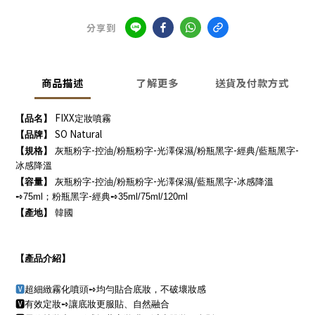
分享到
商品描述
了解更多
送貨及付款方式
FIXX
【品名】
定妝噴霧
SO Natural
【品牌】
-
/
-
/
-
/
-
【規格】
灰瓶粉字
控油
粉瓶粉字
光澤保濕
粉瓶黑字
經典
藍瓶黑字
冰感降溫
-
/
-
/
-
【容量】
灰瓶粉字
控油
粉瓶粉字
光澤保濕
藍瓶黑字
冰感降溫
-
➺
75ml
；
粉瓶黑字
經典
➺
35ml/75ml/120ml
【產地】
韓國
【產品介紹】
🆅
超細緻霧化噴頭
➺
均勻貼合底妝，不破壞妝感
🆅
有效定妝
➺
讓底妝更服貼、自然融合