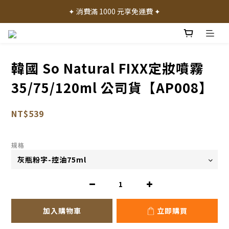
✦ 加入會員就送 50 元購物禮金 ✦
✦ 消費滿 1000 元享免運費 ✦
✦ 產品體驗歡迎諮詢門市 ✦
✦ 加入會員就送 50 元購物禮金 ✦
韓國 So Natural FIXX定妝噴霧
35/75/120ml 公司貨【AP008】
NT$539
規格
加入購物車
立即購買