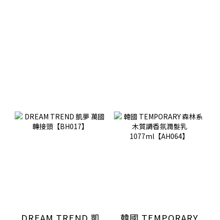
DREAM TREND 凱
韓國 TEMPORARY