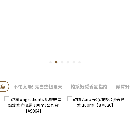
韓貨
不怕太陽! 亮白整個夏天
韓系好感香氣指南
髮質升