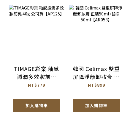
TIMAGE彩棠 釉感
韓國 Celimax 雙重
透潤多效妝前乳
屏障淨顏卸妝膏 正
40g 公司貨
裝50ml+替換
NT$779
NT$899
【AP125】
50ml【AR053】
加入購物車
加入購物車