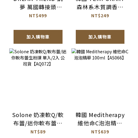
夢 萬國轉接頭
森林系木質調香氛
【BH017】
潤髮乳
NT$499
NT$249
1077ml【AH064】
加入購物車
加入購物車
Solone 奶凍軟Q/軟
韓國 Meditherapy
布蕾/迷你軟布蕾生
維他命C泡泡精華
粉撲 單入/2入 公司
100ml【AS066】
NT$89
NT$639