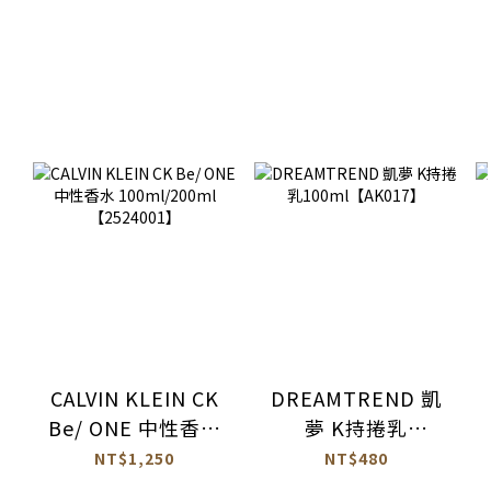
CALVIN KLEIN CK
DREAMTREND 凱
Be/ ONE 中性香水
夢 K持捲乳
100ml/200ml
100ml【AK017】
NT$1,250
NT$480
【2524001】