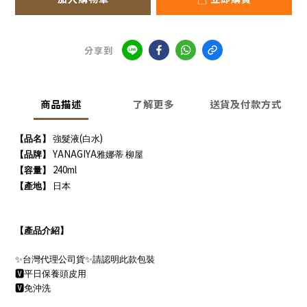
分享到
商品描述
了解更多
送貨及付款方式
(
)
【品名】
強髮液
白水
YANAGIYA
【品牌】
雅娜蒂 柳屋
240ml
【容量】
【產地】
日本
【產品介紹】
✨
台灣代理公司貨
✨
請認明此款包裝
🆅
平日保養頭皮用
🆅
免沖洗