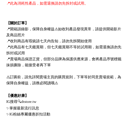
📍
此為消耗性產品，如需退換請勿先拆封或試用。
【關於訂單】
📍
開箱請錄影，保障自身權益
⚠
如收到產品發現異常，請提供開箱影片
及商品照片
📍
收到商品有瑕疵請七天內告知，請勿先拆開始使用
📍
此商品有七天鑑賞期，但七天鑑賞期不等於試用期，
如需退換請勿先
拆封或試用
📍
賣場商品保證正貨，但部分品牌為保護供應來源，會將產品序號標籤
抹損撕除，能接受者再下單
⚠
訂購前，請先詳閱賣場主頁的購買規則，下單等於同意賣場規範，為
保障自身權益，請務必閱讀哦
⚠
【優惠好康】
IG
搜尋
🔍
dtstore.tw
✨
掌握最新流行訊息
✨
IG
粉絲專屬優惠折扣活動