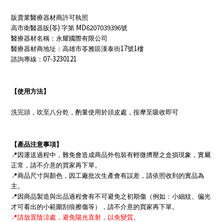
販賣業醫療器材商許可執照
(
)
MD6207039396
高市衛醫器販
苓
字第
號
醫療器材名稱：永耀國際有限公司
17
1
醫療器材商地址：高雄市苓雅區漢泰街
號
樓
07-3230121
諮詢專線：
【使用方法】
洗完頭，吹至八分乾，酌量使用於頭皮處，按摩至吸收即可
【產品注意事項】
📍
因運送過程中，難免會造成商品外包裝有輕微擠壓之盒損現象，實屬
正常，請不介意的買家再下單。
📍
商品尺寸與顏色，因工廠批次生產會有誤差，請依照收到的實品為
主。
📍
因商品製造與出品過程會有不可避免之初期傷（例如：小細紋、偏光
才可看出的小範圍刮痕擦傷等），請不介意的買家再下單。
📍
請放置陰涼處，避免陽光直射，以免變質。