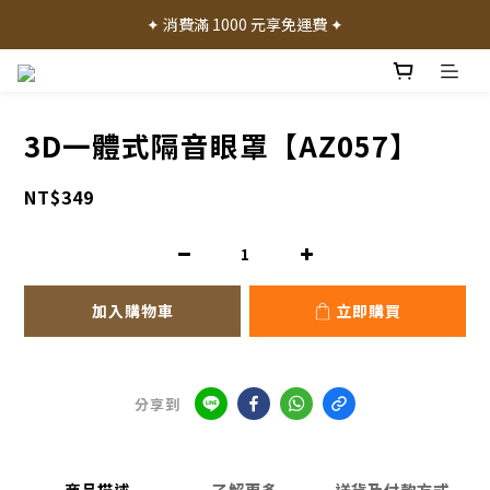
✦ 加入會員就送 50 元購物禮金 ✦
✦ 消費滿 1000 元享免運費 ✦
✦ 產品體驗歡迎諮詢門市 ✦
✦ 加入會員就送 50 元購物禮金 ✦
3D一體式隔音眼罩【AZ057】
NT$349
加入購物車
立即購買
分享到
商品描述
了解更多
送貨及付款方式