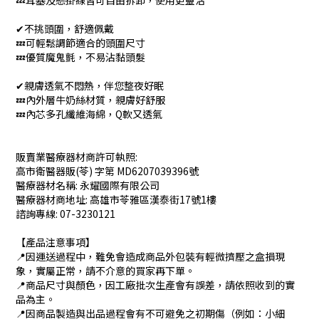
💤耳塞及懸掛線皆可自由拆卸，使用更靈活
✔不挑頭圍，舒適佩戴
💤可輕鬆調節適合的頭圍尺寸
💤優質魔鬼氈，不易沾黏頭髮
✔親膚透氣不悶熱，伴您整夜好眠
💤內外層牛奶絲材質，親膚好舒服
💤內芯多孔纖維海綿，Q軟又透氣
販賣業醫療器材商許可執照:
高市衛醫器販(苓) 字第 MD6207039396號
醫療器材名稱: 永耀國際有限公司
醫療器材商地址: 高雄市苓雅區漢泰街17號1樓
諮詢專線: 07-3230121
【產品注意事項】
📍因運送過程中，難免會造成商品外包裝有輕微擠壓之盒損現
象，實屬正常，請不介意的買家再下單。
📍商品尺寸與顏色，因工廠批次生產會有誤差，請依照收到的實
品為主。
📍因商品製造與出品過程會有不可避免之初期傷（例如：小細