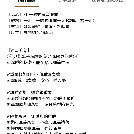
【品名】3D一體式隔音眼罩
【規格】一組（一體式眼罩一入+替換耳塞一組）
【材質】聚酯纖維、氨綸、聚酯氨
【尺寸】展開約70*9.5cm
【產品介紹】
😴只能遮光怎麼夠 結合降噪更熟睡😴
💤深睡的秘密，盡在貼心細節中💤
✔重量輕如羽毛，佩戴無負擔
💤0壓感，0負擔，安心沉睡入夢
✔想睡得好，遮光很重要
💤3D寬敞眼部內凹空間，舒眠不壓迫
💤鼻翼處加厚設計，貼合臉型防漏光
✔隔絕噪音，守護您的睡眠
💤懸掛耳塞設計，不擔心耳塞遺落
💤慢回彈膠囊耳塞，強效降噪