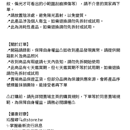
紋、偏光才可看出的小範圍刮痕擦傷等），請不介意的買家再下
單。
📍請放置陰涼處，避免陽光直射，以免變質。
📍此產品涉及個人衛生，如需退換請勿先拆封或試用。
📍此為消耗性產品，如需退換請勿先拆封或試用。
【關於訂單】
📍開箱請錄影，保障自身權益⚠️如收到產品發現異常，請提供開
箱影片及商品照片
📍收到商品有瑕疵請七天內告知，請勿先拆開始使用
📍此商品有七天鑑賞期，但七天鑑賞期不等於試用期，如需退換
請勿先拆封或試用
📍賣場商品保證正貨，但部分品牌為保護供應來源，會將產品序
號標籤抹損撕除，能接受者再下單
⚠️訂購前，請先詳閱賣場主頁的購買規則，下單等於同意賣場規
範，為保障自身權益，請務必閱讀喔⚠️
【優惠好康】
IG搜尋🔍dtstore.tw
✨掌握最新流行訊息