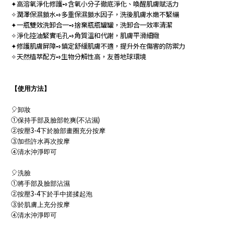
高溶氧淨化修護
含氧小分子徹底淨化、喚醒肌膚賦活力
✦
➺
潤澤保濕鎖水
多重保濕鎖水因子，洗後肌膚水嫩不緊繃
✧
➺
一瓶雙效洗卸合一
捨棄瓶瓶罐罐，洗卸合一效率清潔
✦
➺
淨化控油緊實毛孔
角質溫和代謝，肌膚平滑細緻
✧
➺
修護肌膚屏障
鎮定舒緩肌膚不適，提升外在傷害的防禦力
✦
➺
天然植萃配方
生物分解性高，友善地球環境
✧
➺
【使用方法】
🎈
卸妝
①
(
)
保持手部及臉部乾爽
不沾濕
②
3-4
按壓
下於臉部畫圈充分按摩
③
加些許水再次按摩
④
清水沖淨即可
🎈
洗臉
①
將手部及臉部沾濕
②
3-4
按壓
下於手中搓揉起泡
③
於肌膚上充分按摩
④
清水沖淨即可