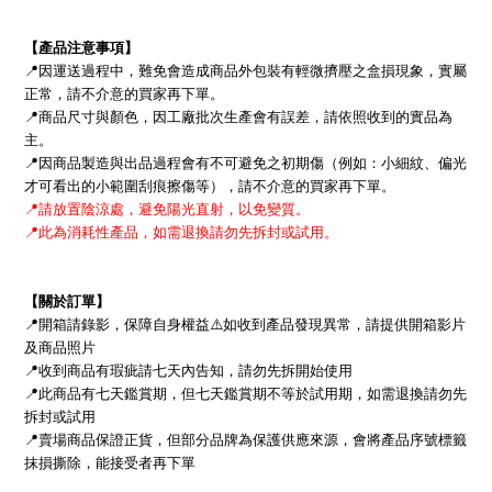
【產品注意事項】
📍
因運送過程中，難免會造成商品外包裝有輕微擠壓之盒損現象，實屬
正常，請不介意的買家再下單。
📍
商品尺寸與顏色，因工廠批次生產會有誤差，請依照收到的實品為
主。
📍
因商品製造與出品過程會有不可避免之初期傷（例如：小細紋、偏光
才可看出的小範圍刮痕擦傷等），請不介意的買家再下單。
📍
請放置陰涼處，避免陽光直射，以免變質。
📍
此為消耗性產品，如需退換請勿先拆封或試用。
【關於訂單】
📍
開箱請錄影，保障自身權益
⚠
如收到產品發現異常，請提供開箱影片
及商品照片
📍
收到商品有瑕疵請七天內告知，請勿先拆開始使用
📍
此商品有七天鑑賞期，但七天鑑賞期不等於試用期，
如需退換請勿先
拆封或試用
📍
賣場商品保證正貨，但部分品牌為保護供應來源，會將產品序號標籤
抹損撕除，能接受者再下單