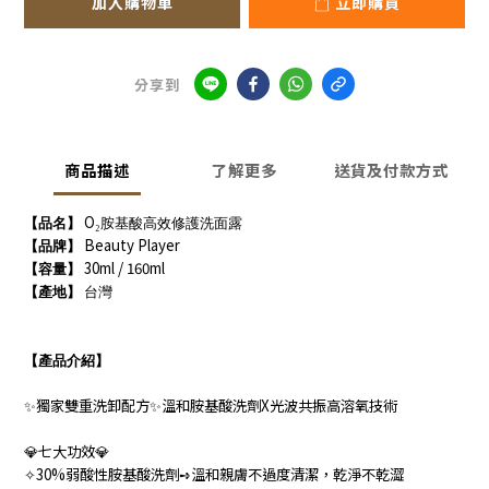
加入購物車
立即購買
分享到
商品描述
了解更多
送貨及付款方式
O
【品名】
₂
胺基酸高效修護洗面露
Beauty Player
【品牌】
30ml / 160ml
【容量】
【產地】
台灣
【產品介紹】
獨家雙重洗卸配方
溫和胺基酸洗劑
X
光波共振高溶氧技術
✨
✨
七大功效
💎
💎
30%
弱酸性胺基酸洗劑
溫和親膚不過度清潔，乾淨不乾澀
✧
➺