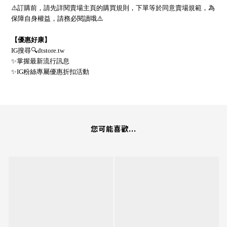
⚠
訂購前，請先詳閱賣場主頁的購買規則，下單等於同意賣場規範，為
保障自身權益，請務必閱讀哦
⚠
【優惠好康】
IG
搜尋
🔍
dtstore.tw
✨
掌握最新流行訊息
✨
IG
粉絲專屬優惠折扣活動
您可能喜歡...