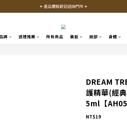
✦ 加入會員就送 50 元購物禮金 ✦
✦ 加入會員就送 50 元購物禮金 ✦
✦ 消費滿 1000 元享免運費 ✦
✦ 產品體驗歡迎諮詢門市 ✦
品牌
送禮推薦
所有商品
美髮
臉部
身體
✦ 加入會員就送 50 元購物禮金 ✦
DREAM T
護精華(經典
5ml【AH0
NT$19