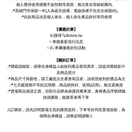
個人覺得使用感覺不如預期等原因，無法算在瑕疵範圍內。
📍
高雄門市保固一年
(
人為疏失損壞，電線損壞不包含在保固內
)
。
📍
此款商品涉及個人衛生，個人衛生產品拆封等同使用
【優惠好康】
IG
搜尋
🔍dtstore.tw
✨
掌握最新流行訊息
✨
IG
專屬優惠折扣活動
【關於訂單】
📍
開箱請錄影，保障自身權益
⚠
如收到產品發現異常，請提供開箱影片
及商品照片
📍
商品尺寸與顏色，因工廠批次生產會有誤差，請依照收到的實品為主
📍
七天鑑賞期不等於試用期，
商品經拆封、使用(試用)，無法退換貨
📍
賣場商品保證正貨，但部分品牌為保護供應來源，會將產品序號標籤
抹損撕除，能接受者再下單
⚠
訂購前，請先詳閱賣場主頁的購買規則，下單等於同意賣場規範，為
保障自身權益，請務必閱讀喔
⚠