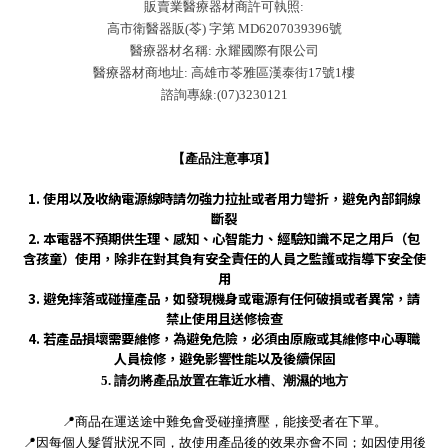
販賣業醫療器材商許可執照:
高市衛醫器販(苓) 字第 MD6207039396號
醫療器材名稱: 永耀國際有限公司
醫療器材商地址: 高雄市苓雅區漢泰街17號1樓
諮詢專線:(07)3230121
【產品注意事項】
1. 使用以及收納電源線時請勿強力拉扯或者用力彎折，避免內部銅線
斷裂
2. 本電器不預期供生理、感知、心智能力、經驗知識不足之用戶（包
含孩童）使用，除非在對其負有安全責任的人員之監護或指導下安全使
用
3. 避免摔落或碰撞產品，如發現機身或電源有任何破損或者異常，請
禁止使用且送修檢查
4. 若產品損壞需要維修，為避免危險，必須由原廠或其維修中心專職
人員檢修，避免影響性能以及後續保固
5. 請勿將產品放置在靠近水槽、潮濕的地方
📍
商品在運送途中難免會受碰撞擠壓，能接受者在下單。
📍
因每個人髮質狀況不同，故使用產品後的效果亦會不同；如因使用後