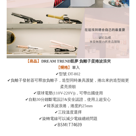
【商品】
DREAM TREND
凱夢 負離子蛋捲波浪夾
【規格】
單入
✔
型號:DT-802
✔
負離子發射器可釋放負離子，造型同時兼具護髮，捲出來的造型能更
柔亮滑順
✔
環球電壓(110V-220V))，可帶出國使用
✔
自動30分鐘斷電設計&安全認證，使用上超安心
✔
韓系波浪捲，捲度約25mm
✔
三段溫度選擇
✔
旋轉電線可以減少電線纏繞問題
✔BSMI:
T74639