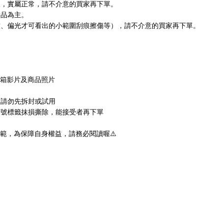
象，實屬正常，請不介意的買家再下單。
實品為主。
紋、偏光才可看
出的小範圍刮痕擦傷等），請不介意的買家再下單。
箱影片及商品照片
換請勿先拆封或試用
序號標籤抹損撕除，能接受者再下單
⚠
範，為保障自身權益，請務必閱讀喔