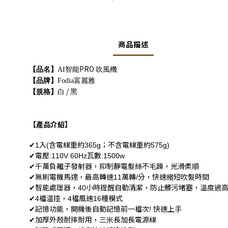
商品描述
PRO
【品名】
AI
智能
吹風機
【品牌】
Fodia
富麗雅
/
【規格】
白
黑
【產品介紹】
入
含電線重約
；不含電線重約
✔
1
(
365g
575g)
電壓
瓦數
✔
:110V 60Hz
:1500w
千萬負離子發射器，
抑制靜電髮絲不毛躁，光滑柔順
✔
無刷電機馬達，最高轉速
萬轉
分，快速縮短吹髮時間
✔
11
/
智能處理器，
小時提醒自動清潔，防止髒污堵塞，溫度過
✔
40
檔温控，
檔風速
種模式
✔
4
4
16
記憶功能，開機後自動記憶前一檔次
快速上手
✔
!
加厚外殼耐摔耐用，三米長加長電源線
✔