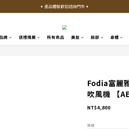
✦ 加入會員就送 50 元購物禮金 ✦
✦ 產品體驗歡迎諮詢門市 ✦
✦ 加入會員就送 50 元購物禮金 ✦
品牌
送禮推薦
所有商品
美髮
臉部
身體
Fodia富麗
吹風機 【AE
NT$4,800
規格