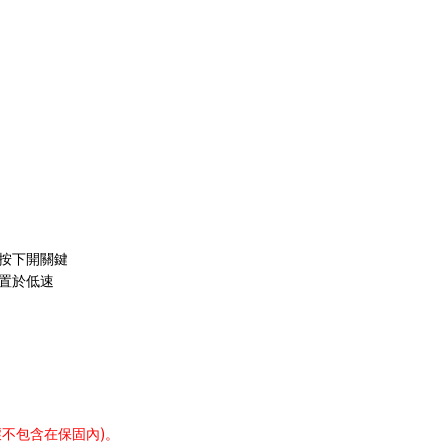
按下開關鍵
置於低速
)
壞不包含在保固內
。