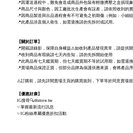
📍
因運送過程中，難免會造成商品外包裝有輕微擠壓之盒損現
📍
商品尺寸與顏色，因工廠批次生產會有誤差，請依照收到的
📍
因商品製造與出品過程會有不可避免之初期傷（例如：小細
📍
此產品涉及個人衛生，如需退換請勿先拆封或試用。
【關於訂單】
📍
⚠
開箱請錄影，保障自身權益
如收到產品發現異常，請提供開
📍
收到商品有瑕疵請七天內告知，請勿先拆開始使用
📍
此商品有七天鑑賞期，但七天鑑賞期不等於試用期，
如需退
📍
賣場商品保證正貨，但部分品牌為保護供應來源，會將產品
⚠
訂購前，請先詳閱賣場主頁的購買規則，下單等於同意賣場規
【優惠好康】
🔍dtstore.tw
IG
搜尋
✨
掌握最新流行訊息
✨
IG
粉絲專屬優惠折扣活動