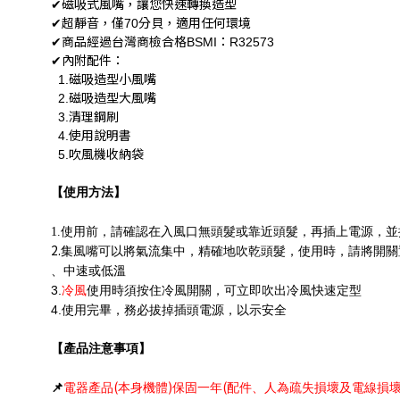
磁吸式風嘴，讓您快速轉換造型
✔
超靜音，僅
分貝，適用任何環境
✔
70
商品經過台灣商檢合格
：
✔
BSMI
R32573
內附配件：
✔
磁吸造型小風嘴
1.
磁吸造型大風嘴
2.
清理鋼刷
3.
使用說明書
4.
吹風機收納袋
5.
【使用方法】
1.
使用前，請確認在入風口無頭髮或靠近頭髮，再插上電源，並
2.
集風嘴可以將氣流集中，精確地吹乾頭髮，使用時，請將開關
、中速或低溫
3.
冷風
使用時須按住冷風開關，可立即吹出冷風快速定型
4.
使用完畢，務必拔掉插頭電源，以示安全
【產品注意事項】
(
)
(
📌
電器產品
本身機體
保固一年
配件、人為疏失損壞及電線損