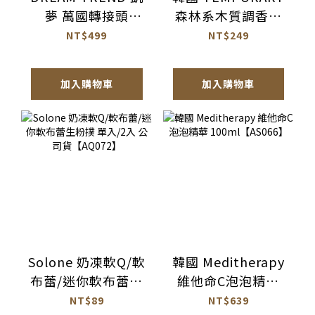
夢 萬國轉接頭
森林系木質調香氛
【BH017】
潤髮乳
NT$499
NT$249
1077ml【AH064】
加入購物車
加入購物車
Solone 奶凍軟Q/軟
韓國 Meditherapy
布蕾/迷你軟布蕾生
維他命C泡泡精華
粉撲 單入/2入 公司
100ml【AS066】
NT$89
NT$639