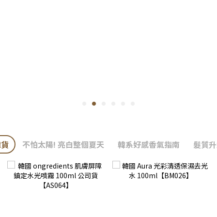
韓貨
不怕太陽! 亮白整個夏天
韓系好感香氣指南
髮質升