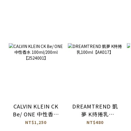
CALVIN KLEIN CK
DREAMTREND 凱
Be/ ONE 中性香水
夢 K持捲乳
100ml/200ml
100ml【AK017】
NT$1,250
NT$480
【2524001】