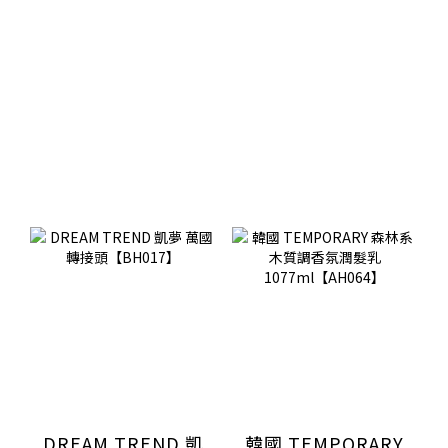
DREAM TREND 凱
韓國 TEMPORARY