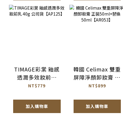
TIMAGE彩棠 釉感
韓國 Celimax 雙重
透潤多效妝前乳
屏障淨顏卸妝膏 正
40g 公司貨
裝50ml+替換
NT$779
NT$899
【AP125】
50ml【AR053】
加入購物車
加入購物車